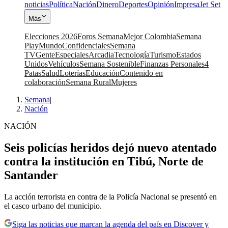
noticias
Política
Nación
Dinero
Deportes
Opinión
Impresa
Jet Set
Más
Elecciones 2026
Foros Semana
Mejor Colombia
Semana
Play
Mundo
Confidenciales
Semana
TV
Gente
Especiales
Arcadia
Tecnología
Turismo
Estados
Unidos
Vehículos
Semana Sostenible
Finanzas Personales
4
Patas
Salud
Loterías
Educación
Contenido en
colaboración
Semana Rural
Mujeres
Semana
|
Nación
NACIÓN
Seis policías heridos dejó nuevo atentado
contra la institución en Tibú, Norte de
Santander
La acción terrorista en contra de la Policía Nacional se presentó en
el casco urbano del municipio.
Siga las noticias que marcan la agenda del país en Discover y