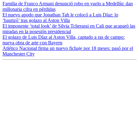
Familia de Franco Armani denunció robo en vuelo a Medellín: dan
millonaria cifra en pérdidas
El nuevo apodo que Jonathan Tah le colocó a Luis Díaz: lo
‘bautizó’ tras golazo al Aston Villa
El imponente ‘total look’ de Silvia Tcherassi en Cali que acaparó las
miradas en la posesión presidencial
El golazo de Luis Díaz al Aston Villa, captado a ras de campo:
nueva obra de arte con Bayern
Atlético Nacional firma un nuevo fichaje por 18 meses: pasó por el
Manchester City