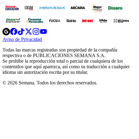
Opens
Opens
Opens
Opens
Opens
in
in
in
in
in
Aviso de Privacidad
Opens
new
new
new
new
new
in
window
window
window
window
window
Todas las marcas registradas son propiedad de la compañía
new
respectiva o de PUBLICACIONES SEMANA S.A.
window
Se prohíbe la reproducción total o parcial de cualquiera de los
contenidos que aquí aparezca, así como su traducción a cualquier
idioma sin autorización escrita por su titular.
© 2026 Semana. Todos los derechos reservados.