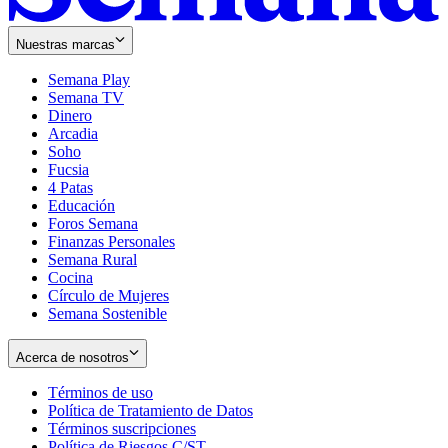
Nuestras marcas
Semana Play
Semana TV
Dinero
Arcadia
Soho
Opens
Fucsia
in
Opens
4 Patas
new
in
Educación
window
new
Foros Semana
window
Finanzas Personales
Semana Rural
Cocina
Círculo de Mujeres
Semana Sostenible
Acerca de nosotros
Términos de uso
Opens
Política de Tratamiento de Datos
in
Opens
Términos suscripciones
new
Opens
in
Política de Riesgos C/ST
window
in
Opens
new