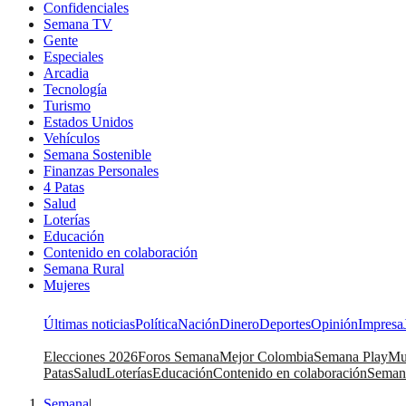
Confidenciales
Semana TV
Gente
Especiales
Arcadia
Tecnología
Turismo
Estados Unidos
Vehículos
Semana Sostenible
Finanzas Personales
4 Patas
Salud
Loterías
Educación
Contenido en colaboración
Semana Rural
Mujeres
Últimas noticias
Política
Nación
Dinero
Deportes
Opinión
Impresa
Elecciones 2026
Foros Semana
Mejor Colombia
Semana Play
Mu
Patas
Salud
Loterías
Educación
Contenido en colaboración
Seman
Semana
|