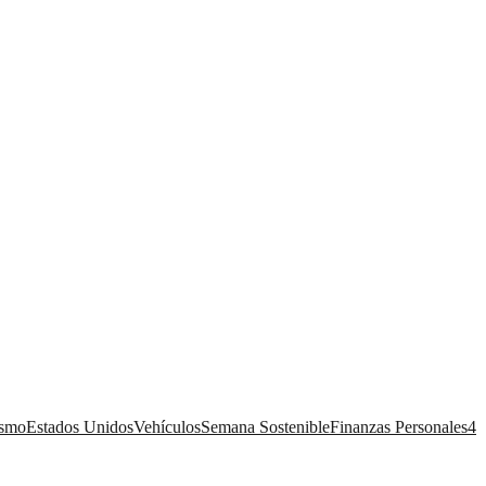
ismo
Estados Unidos
Vehículos
Semana Sostenible
Finanzas Personales
4