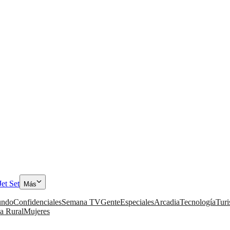
Jet Set
Más
ndo
Confidenciales
Semana TV
Gente
Especiales
Arcadia
Tecnología
Tur
a Rural
Mujeres