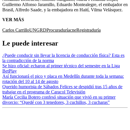
Guillermo Alfonso Jaramillo, Eduardo Montealegre, el embajador en
Brasil, Alfredo Saade, y la embajadora en Haití, Vilma Velásquez.
VER MÁS
Carlos Carrillo
UNGRD
Procuraduría
cne
Registraduría
Le puede interesar
¿Puede conducir sin llevar la licencia de conducción física? Esta es
la contradicción de la norma
Se hizo oficial: echaron al primer técnico del semestre en la Liga
BetPlay
Así funcionará el pico y placa en Medellín durante toda la semana:
rotación del 10 al 14 de agosto
Querido humorista de Sábados Felices se despidió tras 15 años de
trabajar en el programa de Caracol Televisión
María Cecilia Botero confesó situación que vivió en su primer
divorcio: “Quedé con 3 tenedores, 3 cuchillos, 3 cucharas”