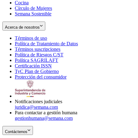
Cocina
Círculo de Mujeres
Semana Sostenible
Acerca de nosotros
Términos de uso
Opens
Política de Tratamiento de Datos
in
Opens
Términos suscripciones
new
Opens
in
Política de Riesgos C/ST
window
in
Opens
new
Política SAGRILAFT
Opens
new
in
window
Certificación ISSN
Opens
in
window
new
TyC Plan de Gobierno
in
new
Opens
window
Protección del consumidor
new
window
in
Opens
window
new
in
window
new
window
Notificaciones judiciales
juridica@semana.com
Para contactar a gestión humana
gestionhumana@semana.com
Contáctenos