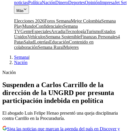
noticias
Política
Nación
Dinero
Deportes
Opinión
Impresa
Jet Set
Más
Elecciones 2026
Foros Semana
Mejor Colombia
Semana
Play
Mundo
Confidenciales
Semana
TV
Gente
Especiales
Arcadia
Tecnología
Turismo
Estados
Unidos
Vehículos
Semana Sostenible
Finanzas Personales
4
Patas
Salud
Loterías
Educación
Contenido en
colaboración
Semana Rural
Mujeres
Semana
|
Nación
Nación
Suspenden a Carlos Carrillo de la
dirección de la UNGRD por presunta
participación indebida en política
El abogado Luis Felipe Henao presentó una queja disciplinaria
contra Carrillo en la Procuraduría.
Siga las noticias que marcan la agenda del país en Discover y