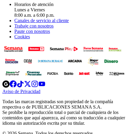
Horarios de atención
Lunes a Viernes
8:00 a.m. a 6:00 p.m.
Canales de servicio al cliente
Trabaje con nosotros
Paute con nosotros
Cookies
Opens
Opens
Opens
Opens
Opens
in
in
in
in
in
Aviso de Privacidad
Opens
new
new
new
new
new
in
window
window
window
window
window
Todas las marcas registradas son propiedad de la compañía
new
respectiva o de PUBLICACIONES SEMANA S.A.
window
Se prohíbe la reproducción total o parcial de cualquiera de los
contenidos que aquí aparezca, así como su traducción a cualquier
idioma sin autorización escrita por su titular.
© 2026 Semana. Todos los derechos reservados.