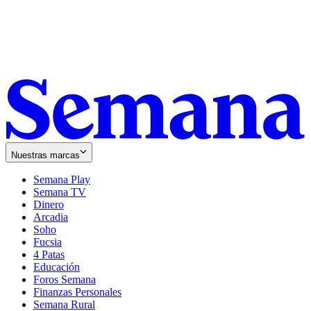
Nuestras marcas
Semana Play
Semana TV
Dinero
Arcadia
Soho
Opens
Fucsia
in
Opens
4 Patas
new
in
Educación
window
new
Foros Semana
window
Finanzas Personales
Semana Rural