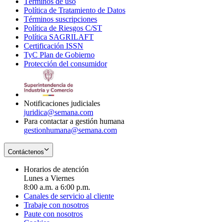
Términos de uso
Opens
Política de Tratamiento de Datos
in
Opens
Términos suscripciones
new
Opens
in
Política de Riesgos C/ST
window
in
Opens
new
Política SAGRILAFT
Opens
new
in
window
Certificación ISSN
Opens
in
window
new
TyC Plan de Gobierno
in
new
Opens
window
Protección del consumidor
new
window
in
Opens
window
new
in
window
new
window
Notificaciones judiciales
juridica@semana.com
Para contactar a gestión humana
gestionhumana@semana.com
Contáctenos
Horarios de atención
Lunes a Viernes
8:00 a.m. a 6:00 p.m.
Canales de servicio al cliente
Trabaje con nosotros
Paute con nosotros