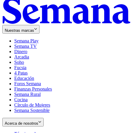
Nuestras marcas
Semana Play
Semana TV
Dinero
Arcadia
Soho
Opens
Fucsia
in
Opens
4 Patas
new
in
Educación
window
new
Foros Semana
window
Finanzas Personales
Semana Rural
Cocina
Círculo de Mujeres
Semana Sostenible
Acerca de nosotros