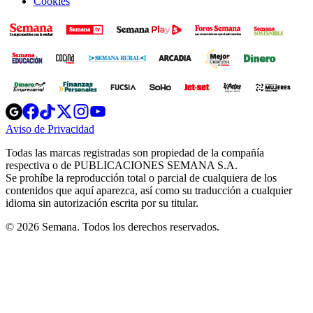
Cookies
Opens
Opens
Opens
Opens
Opens
in
in
in
in
in
Aviso de Privacidad
Opens
new
new
new
new
new
in
window
window
window
window
window
Todas las marcas registradas son propiedad de la compañía
new
respectiva o de PUBLICACIONES SEMANA S.A.
window
Se prohíbe la reproducción total o parcial de cualquiera de los
contenidos que aquí aparezca, así como su traducción a cualquier
idioma sin autorización escrita por su titular.
© 2026 Semana. Todos los derechos reservados.