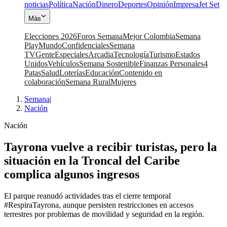
noticias
Política
Nación
Dinero
Deportes
Opinión
Impresa
Jet Set
Más
Elecciones 2026
Foros Semana
Mejor Colombia
Semana
Play
Mundo
Confidenciales
Semana
TV
Gente
Especiales
Arcadia
Tecnología
Turismo
Estados
Unidos
Vehículos
Semana Sostenible
Finanzas Personales
4
Patas
Salud
Loterías
Educación
Contenido en
colaboración
Semana Rural
Mujeres
Semana
|
Nación
Nación
Tayrona vuelve a recibir turistas, pero la
situación en la Troncal del Caribe
complica algunos ingresos
El parque reanudó actividades tras el cierre temporal
#RespiraTayrona, aunque persisten restricciones en accesos
terrestres por problemas de movilidad y seguridad en la región.