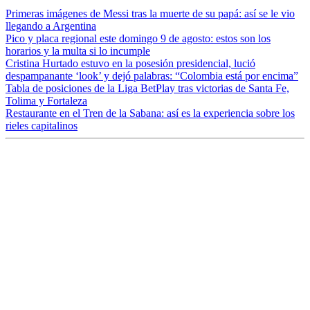
Primeras imágenes de Messi tras la muerte de su papá: así se le vio
llegando a Argentina
Pico y placa regional este domingo 9 de agosto: estos son los
horarios y la multa si lo incumple
Cristina Hurtado estuvo en la posesión presidencial, lució
despampanante ‘look’ y dejó palabras: “Colombia está por encima”
Tabla de posiciones de la Liga BetPlay tras victorias de Santa Fe,
Tolima y Fortaleza
Restaurante en el Tren de la Sabana: así es la experiencia sobre los
rieles capitalinos