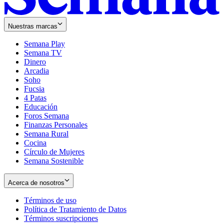
Nuestras marcas
Semana Play
Semana TV
Dinero
Arcadia
Soho
Opens
Fucsia
in
Opens
4 Patas
new
in
Educación
window
new
Foros Semana
window
Finanzas Personales
Semana Rural
Cocina
Círculo de Mujeres
Semana Sostenible
Acerca de nosotros
Términos de uso
Opens
Política de Tratamiento de Datos
in
Opens
Términos suscripciones
new
Opens
in