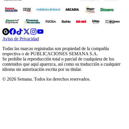
Opens
Opens
Opens
Opens
Opens
in
in
in
in
in
Aviso de Privacidad
Opens
new
new
new
new
new
in
window
window
window
window
window
Todas las marcas registradas son propiedad de la compañía
new
respectiva o de PUBLICACIONES SEMANA S.A.
window
Se prohíbe la reproducción total o parcial de cualquiera de los
contenidos que aquí aparezca, así como su traducción a cualquier
idioma sin autorización escrita por su titular.
© 2026 Semana. Todos los derechos reservados.