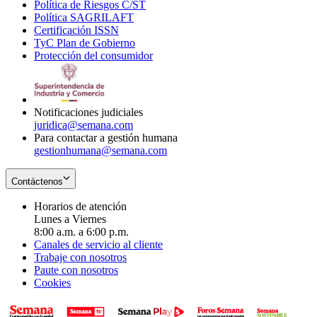
Política de Riesgos C/ST
window
in
Opens
new
Política SAGRILAFT
Opens
new
in
window
Certificación ISSN
Opens
in
window
new
TyC Plan de Gobierno
in
new
Opens
window
Protección del consumidor
new
window
in
Opens
window
new
in
window
new
window
Notificaciones judiciales
juridica@semana.com
Para contactar a gestión humana
gestionhumana@semana.com
Contáctenos
Horarios de atención
Lunes a Viernes
8:00 a.m. a 6:00 p.m.
Canales de servicio al cliente
Trabaje con nosotros
Paute con nosotros
Cookies