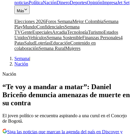
noticias
Política
Nación
Dinero
Deportes
Opinión
Impresa
Jet Set
Más
Elecciones 2026
Foros Semana
Mejor Colombia
Semana
Play
Mundo
Confidenciales
Semana
TV
Gente
Especiales
Arcadia
Tecnología
Turismo
Estados
Unidos
Vehículos
Semana Sostenible
Finanzas Personales
4
Patas
Salud
Loterías
Educación
Contenido en
colaboración
Semana Rural
Mujeres
Semana
|
Nación
Nación
“Te voy a mandar a matar”: Daniel
Briceño denuncia amenazas de muerte en
su contra
El joven político se encuentra aspirando a una curul en el Concejo
de Bogotá.
Siga las noticias que marcan la agenda del país en Discover y