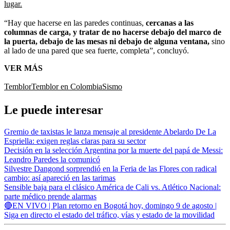
lugar.
“Hay que hacerse en las paredes continuas,
cercanas a las
columnas de carga, y tratar de no hacerse debajo del marco de
la puerta, debajo de las mesas ni debajo de alguna ventana,
sino
al lado de una pared que sea fuerte, completa”, concluyó.
VER MÁS
Temblor
Temblor en Colombia
Sismo
Le puede interesar
Gremio de taxistas le lanza mensaje al presidente Abelardo De La
Espriella: exigen reglas claras para su sector
Decisión en la selección Argentina por la muerte del papá de Messi:
Leandro Paredes la comunicó
Silvestre Dangond sorprendió en la Feria de las Flores con radical
cambio: así apareció en las tarimas
Sensible baja para el clásico América de Cali vs. Atlético Nacional:
parte médico prende alarmas
🔴EN VIVO | Plan retorno en Bogotá hoy, domingo 9 de agosto |
Siga en directo el estado del tráfico, vías y estado de la movilidad