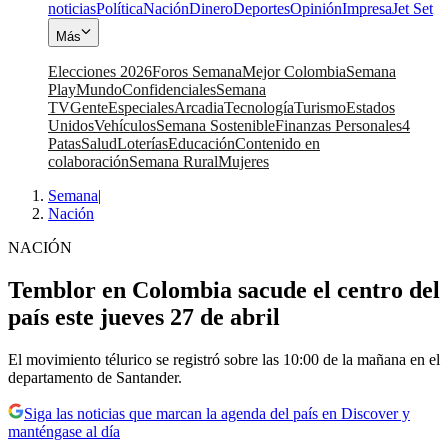
noticias
Política
Nación
Dinero
Deportes
Opinión
Impresa
Jet Set
Más
Elecciones 2026
Foros Semana
Mejor Colombia
Semana
Play
Mundo
Confidenciales
Semana
TV
Gente
Especiales
Arcadia
Tecnología
Turismo
Estados
Unidos
Vehículos
Semana Sostenible
Finanzas Personales
4
Patas
Salud
Loterías
Educación
Contenido en
colaboración
Semana Rural
Mujeres
Semana
|
Nación
NACIÓN
Temblor en Colombia sacude el centro del
país este jueves 27 de abril
El movimiento télurico se registró sobre las 10:00 de la mañana en el
departamento de Santander.
Siga las noticias que marcan la agenda del país en Discover y
manténgase al día