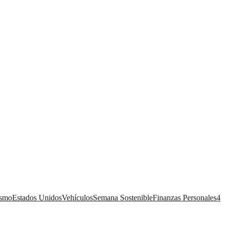
ismo
Estados Unidos
Vehículos
Semana Sostenible
Finanzas Personales
4