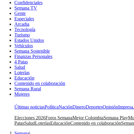
Confidenciales
Semana TV
Gente
Especiales
Arcadia
Tecnología
Turismo
Estados Unidos
Vehículos
Semana Sostenible
Finanzas Personales
4 Patas
Salud
Loterías
Educación
Contenido en colaboración
Semana Rural
Mujeres
Últimas noticias
Política
Nación
Dinero
Deportes
Opinión
Impresa
Elecciones 2026
Foros Semana
Mejor Colombia
Semana Play
Mu
Patas
Salud
Loterías
Educación
Contenido en colaboración
Seman
Semana
|