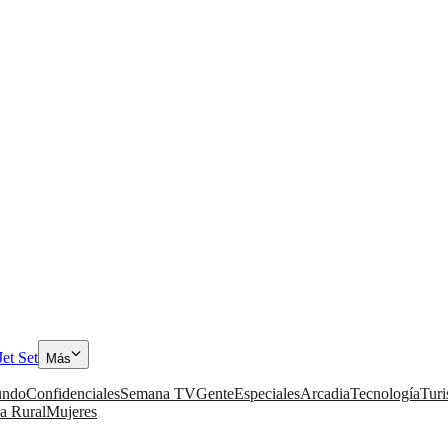
Jet Set
Más
ndo
Confidenciales
Semana TV
Gente
Especiales
Arcadia
Tecnología
Tur
a Rural
Mujeres