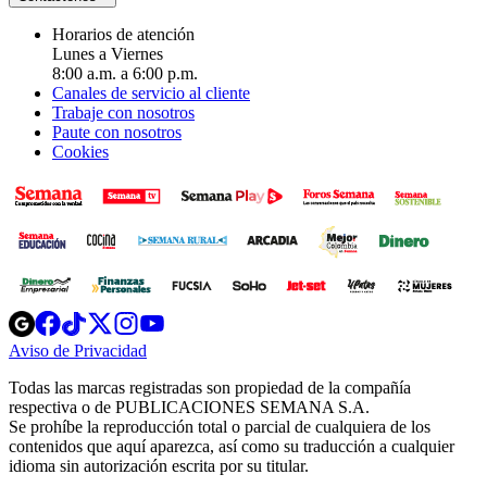
Horarios de atención
Lunes a Viernes
8:00 a.m. a 6:00 p.m.
Canales de servicio al cliente
Trabaje con nosotros
Paute con nosotros
Cookies
Opens
Opens
Opens
Opens
Opens
in
in
in
in
in
Aviso de Privacidad
Opens
new
new
new
new
new
in
window
window
window
window
window
Todas las marcas registradas son propiedad de la compañía
new
respectiva o de PUBLICACIONES SEMANA S.A.
window
Se prohíbe la reproducción total o parcial de cualquiera de los
contenidos que aquí aparezca, así como su traducción a cualquier
idioma sin autorización escrita por su titular.