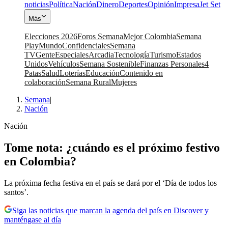
noticias
Política
Nación
Dinero
Deportes
Opinión
Impresa
Jet Set
Más
Elecciones 2026
Foros Semana
Mejor Colombia
Semana
Play
Mundo
Confidenciales
Semana
TV
Gente
Especiales
Arcadia
Tecnología
Turismo
Estados
Unidos
Vehículos
Semana Sostenible
Finanzas Personales
4
Patas
Salud
Loterías
Educación
Contenido en
colaboración
Semana Rural
Mujeres
Semana
|
Nación
Nación
Tome nota: ¿cuándo es el próximo festivo
en Colombia?
La próxima fecha festiva en el país se dará por el ‘Día de todos los
santos’.
Siga las noticias que marcan la agenda del país en Discover y
manténgase al día