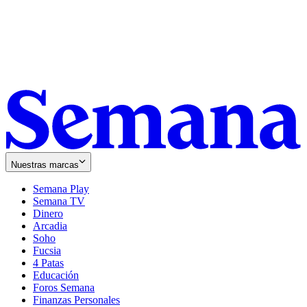
Nuestras marcas
Semana Play
Semana TV
Dinero
Arcadia
Soho
Opens
Fucsia
in
Opens
4 Patas
new
in
Educación
window
new
Foros Semana
window
Finanzas Personales