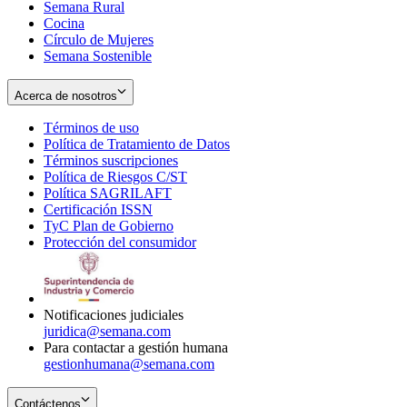
Semana Rural
Cocina
Círculo de Mujeres
Semana Sostenible
Acerca de nosotros
Términos de uso
Opens
Política de Tratamiento de Datos
in
Opens
Términos suscripciones
new
Opens
in
Política de Riesgos C/ST
window
in
Opens
new
Política SAGRILAFT
Opens
new
in
window
Certificación ISSN
Opens
in
window
new
TyC Plan de Gobierno
in
new
Opens
window
Protección del consumidor
new
window
in
Opens
window
new
in
window
new
window
Notificaciones judiciales
juridica@semana.com
Para contactar a gestión humana
gestionhumana@semana.com
Contáctenos