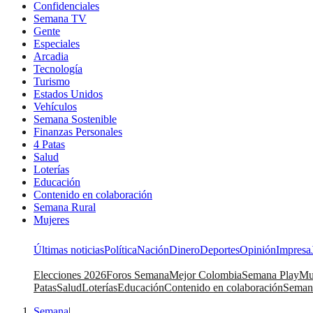
Confidenciales
Semana TV
Gente
Especiales
Arcadia
Tecnología
Turismo
Estados Unidos
Vehículos
Semana Sostenible
Finanzas Personales
4 Patas
Salud
Loterías
Educación
Contenido en colaboración
Semana Rural
Mujeres
Últimas noticias
Política
Nación
Dinero
Deportes
Opinión
Impresa
Elecciones 2026
Foros Semana
Mejor Colombia
Semana Play
Mu
Patas
Salud
Loterías
Educación
Contenido en colaboración
Seman
Semana
|