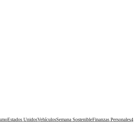
ismo
Estados Unidos
Vehículos
Semana Sostenible
Finanzas Personales
4