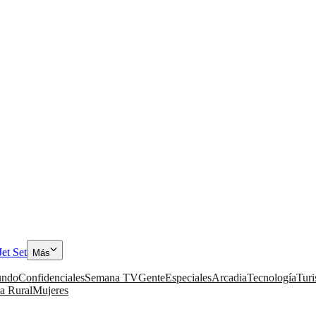
Jet Set
Más
ndo
Confidenciales
Semana TV
Gente
Especiales
Arcadia
Tecnología
Tur
a Rural
Mujeres