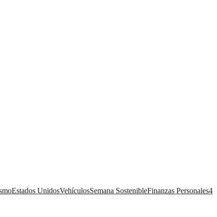
ismo
Estados Unidos
Vehículos
Semana Sostenible
Finanzas Personales
4