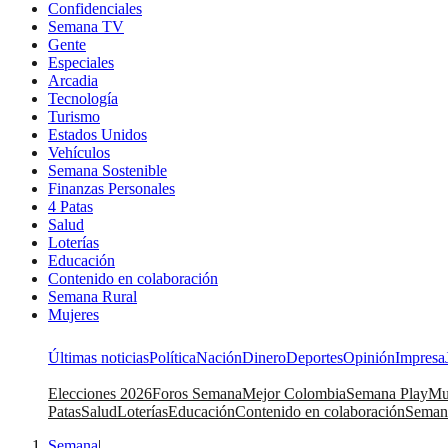
Confidenciales
Semana TV
Gente
Especiales
Arcadia
Tecnología
Turismo
Estados Unidos
Vehículos
Semana Sostenible
Finanzas Personales
4 Patas
Salud
Loterías
Educación
Contenido en colaboración
Semana Rural
Mujeres
Últimas noticias
Política
Nación
Dinero
Deportes
Opinión
Impresa
Elecciones 2026
Foros Semana
Mejor Colombia
Semana Play
Mu
Patas
Salud
Loterías
Educación
Contenido en colaboración
Seman
Semana
|