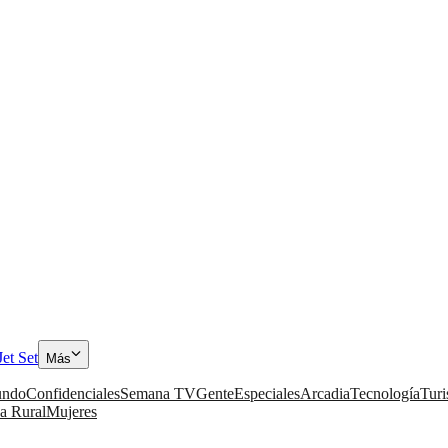
Jet Set
Más
ndo
Confidenciales
Semana TV
Gente
Especiales
Arcadia
Tecnología
Tur
a Rural
Mujeres