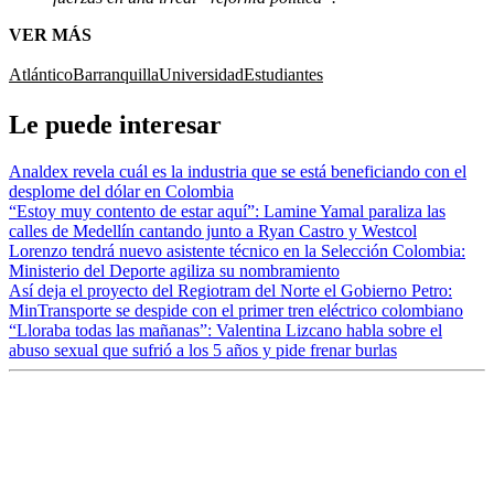
VER MÁS
Atlántico
Barranquilla
Universidad
Estudiantes
Le puede interesar
Analdex revela cuál es la industria que se está beneficiando con el
desplome del dólar en Colombia
“Estoy muy contento de estar aquí”: Lamine Yamal paraliza las
calles de Medellín cantando junto a Ryan Castro y Westcol
Lorenzo tendrá nuevo asistente técnico en la Selección Colombia:
Ministerio del Deporte agiliza su nombramiento
Así deja el proyecto del Regiotram del Norte el Gobierno Petro:
MinTransporte se despide con el primer tren eléctrico colombiano
“Lloraba todas las mañanas”: Valentina Lizcano habla sobre el
abuso sexual que sufrió a los 5 años y pide frenar burlas