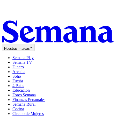
Nuestras marcas
Semana Play
Semana TV
Dinero
Arcadia
Soho
Opens
Fucsia
in
Opens
4 Patas
new
in
Educación
window
new
Foros Semana
window
Finanzas Personales
Semana Rural
Cocina
Círculo de Mujeres