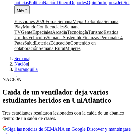
noticias
Política
Nación
Dinero
Deportes
Opinión
Impresa
Jet Set
Más
Elecciones 2026
Foros Semana
Mejor Colombia
Semana
Play
Mundo
Confidenciales
Semana
TV
Gente
Especiales
Arcadia
Tecnología
Turismo
Estados
Unidos
Vehículos
Semana Sostenible
Finanzas Personales
4
Patas
Salud
Loterías
Educación
Contenido en
colaboración
Semana Rural
Mujeres
Semana
|
Nación
|
Barranquilla
NACIÓN
Caída de un ventilador deja varios
estudiantes heridos en UniAtlántico
Tres estudiantes resultaron lesionados con la caída de un abanico
dentro de un salón de clases.
Siga las noticias de SEMANA en Google Discover y manténgase