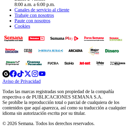
8:00 a.m. a 6:00 p.m.
Canales de servicio al cliente
Trabaje con nosotros
Paute con nosotros
Cookies
Opens
Opens
Opens
Opens
Opens
in
in
in
in
in
Aviso de Privacidad
Opens
new
new
new
new
new
in
window
window
window
window
window
Todas las marcas registradas son propiedad de la compañía
new
respectiva o de PUBLICACIONES SEMANA S.A.
window
Se prohíbe la reproducción total o parcial de cualquiera de los
contenidos que aquí aparezca, así como su traducción a cualquier
idioma sin autorización escrita por su titular.
© 2026 Semana. Todos los derechos reservados.