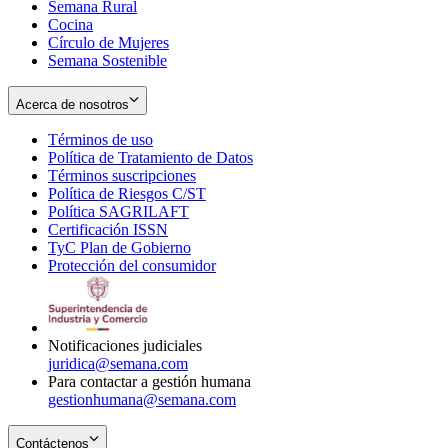
Semana Rural
Cocina
Círculo de Mujeres
Semana Sostenible
Acerca de nosotros
Términos de uso
Opens
Política de Tratamiento de Datos
in
Opens
Términos suscripciones
new
Opens
in
Política de Riesgos C/ST
window
in
Opens
new
Política SAGRILAFT
Opens
new
in
window
Certificación ISSN
Opens
in
window
new
TyC Plan de Gobierno
in
new
Opens
window
Protección del consumidor
new
window
in
Opens
window
new
in
window
new
window
Notificaciones judiciales
juridica@semana.com
Para contactar a gestión humana
gestionhumana@semana.com
Contáctenos