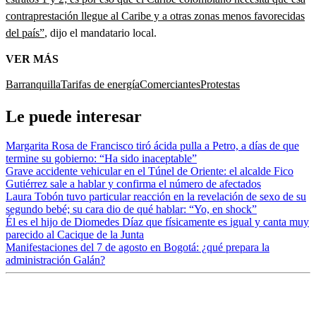
contraprestación llegue al Caribe y a otras zonas menos favorecidas
del país”
, dijo el mandatario local.
VER MÁS
Barranquilla
Tarifas de energía
Comerciantes
Protestas
Le puede interesar
Margarita Rosa de Francisco tiró ácida pulla a Petro, a días de que
termine su gobierno: “Ha sido inaceptable”
Grave accidente vehicular en el Túnel de Oriente: el alcalde Fico
Gutiérrez sale a hablar y confirma el número de afectados
Laura Tobón tuvo particular reacción en la revelación de sexo de su
segundo bebé; su cara dio de qué hablar: “Yo, en shock”
Él es el hijo de Diomedes Díaz que físicamente es igual y canta muy
parecido al Cacique de la Junta
Manifestaciones del 7 de agosto en Bogotá: ¿qué prepara la
administración Galán?