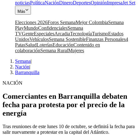
noticias
Política
Nación
Dinero
Deportes
Opinión
Impresa
Jet Set
Más
Elecciones 2026
Foros Semana
Mejor Colombia
Semana
Play
Mundo
Confidenciales
Semana
TV
Gente
Especiales
Arcadia
Tecnología
Turismo
Estados
Unidos
Vehículos
Semana Sostenible
Finanzas Personales
4
Patas
Salud
Loterías
Educación
Contenido en
colaboración
Semana Rural
Mujeres
Semana
|
Nación
|
Barranquilla
NACIÓN
Comerciantes en Barranquilla debaten
fecha para protesta por el precio de la
energía
Tras reuniones de este lunes 10 de octubre, se definirá la fecha para
salir nuevamente a protestar en la capital del Atlántico.