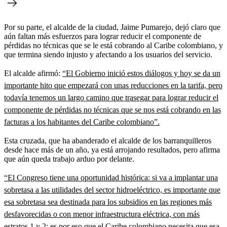
Por su parte, el alcalde de la ciudad, Jaime Pumarejo, dejó claro que
aún faltan más esfuerzos para lograr reducir el componente de
pérdidas no técnicas que se le está cobrando al Caribe colombiano, y
que termina siendo injusto y afectando a los usuarios del servicio.
El alcalde afirmó:
“El Gobierno inició estos diálogos y hoy se da un
importante hito que empezará con unas reducciones en la tarifa, pero
todavía tenemos un largo camino que trasegar para lograr reducir el
componente de pérdidas no técnicas que se nos está cobrando en las
facturas a los habitantes del Caribe colombiano”.
Esta cruzada, que ha abanderado el alcalde de los barranquilleros
desde hace más de un año, ya está arrojando resultados, pero afirma
que aún queda trabajo arduo por delante.
“El Congreso tiene una oportunidad histórica: si va a implantar una
sobretasa a las utilidades del sector hidroeléctrico, es importante que
esa sobretasa sea destinada para los subsidios en las regiones más
desfavorecidas o con menor infraestructura eléctrica, con más
estratos 1 y 2; es por eso que el Caribe colombiano necesita que esa