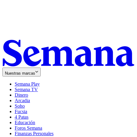
Nuestras marcas
Semana Play
Semana TV
Dinero
Arcadia
Soho
Opens
Fucsia
in
Opens
4 Patas
new
in
Educación
window
new
Foros Semana
window
Finanzas Personales