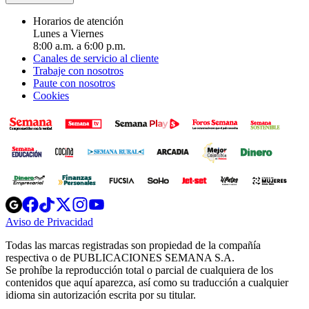
Horarios de atención
Lunes a Viernes
8:00 a.m. a 6:00 p.m.
Canales de servicio al cliente
Trabaje con nosotros
Paute con nosotros
Cookies
Opens
Opens
Opens
Opens
Opens
in
in
in
in
in
Aviso de Privacidad
Opens
new
new
new
new
new
in
window
window
window
window
window
Todas las marcas registradas son propiedad de la compañía
new
respectiva o de PUBLICACIONES SEMANA S.A.
window
Se prohíbe la reproducción total o parcial de cualquiera de los
contenidos que aquí aparezca, así como su traducción a cualquier
idioma sin autorización escrita por su titular.