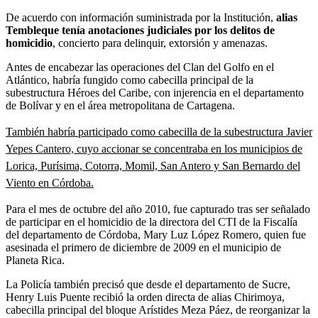
De acuerdo con información suministrada por la Institución,
alias
Tembleque tenía anotaciones judiciales por los delitos de
homicidio
, concierto para delinquir, extorsión y amenazas.
Antes de encabezar las operaciones del Clan del Golfo en el
Atlántico, habría fungido como cabecilla principal de la
subestructura Héroes del Caribe, con injerencia en el departamento
de Bolívar y en el área metropolitana de Cartagena.
También habría participado como cabecilla de la subestructura Javier
Yepes Cantero, cuyo accionar se concentraba en los municipios de
Lorica, Purísima, Cotorra, Momil, San Antero y San Bernardo del
Viento en Córdoba.
Para el mes de octubre del año 2010, fue capturado tras ser señalado
de participar en el homicidio de la directora del CTI de la Fiscalía
del departamento de Córdoba, Mary Luz López Romero, quien fue
asesinada el primero de diciembre de 2009 en el municipio de
Planeta Rica.
La Policía también precisó que desde el departamento de Sucre,
Henry Luis Puente recibió la orden directa de alias Chirimoya,
cabecilla principal del bloque Arístides Meza Páez, de reorganizar la