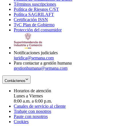
Términos suscripciones
new
Opens
in
Política de Riesgos C/ST
window
in
Opens
new
Política SAGRILAFT
Opens
new
in
window
Certificación ISSN
Opens
in
window
new
TyC Plan de Gobierno
in
new
Opens
window
Protección del consumidor
new
window
in
Opens
window
new
in
window
new
window
Notificaciones judiciales
juridica@semana.com
Para contactar a gestión humana
gestionhumana@semana.com
Contáctenos
Horarios de atención
Lunes a Viernes
8:00 a.m. a 6:00 p.m.
Canales de servicio al cliente
Trabaje con nosotros
Paute con nosotros
Cookies