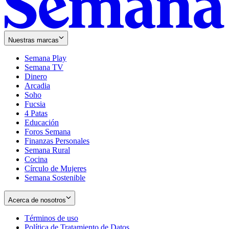
Nuestras marcas
Semana Play
Semana TV
Dinero
Arcadia
Soho
Opens
Fucsia
in
Opens
4 Patas
new
in
Educación
window
new
Foros Semana
window
Finanzas Personales
Semana Rural
Cocina
Círculo de Mujeres
Semana Sostenible
Acerca de nosotros
Términos de uso
Opens
Política de Tratamiento de Datos
in
Opens