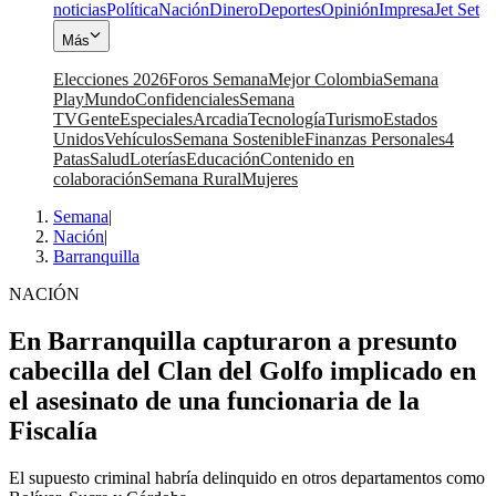
noticias
Política
Nación
Dinero
Deportes
Opinión
Impresa
Jet Set
Más
Elecciones 2026
Foros Semana
Mejor Colombia
Semana
Play
Mundo
Confidenciales
Semana
TV
Gente
Especiales
Arcadia
Tecnología
Turismo
Estados
Unidos
Vehículos
Semana Sostenible
Finanzas Personales
4
Patas
Salud
Loterías
Educación
Contenido en
colaboración
Semana Rural
Mujeres
Semana
|
Nación
|
Barranquilla
NACIÓN
En Barranquilla capturaron a presunto
cabecilla del Clan del Golfo implicado en
el asesinato de una funcionaria de la
Fiscalía
El supuesto criminal habría delinquido en otros departamentos como