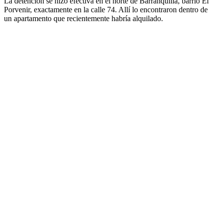
La detención se hizo efectiva en el norte de Barranquilla, barrio El
Porvenir, exactamente en la calle 74. Allí lo encontraron dentro de
un apartamento que recientemente habría alquilado.