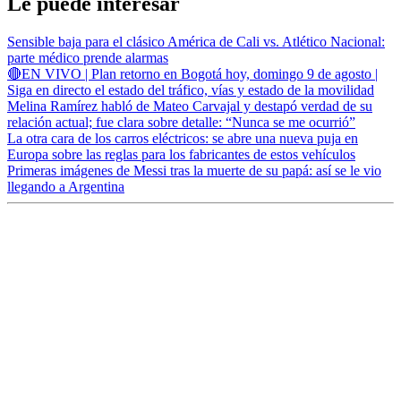
Le puede interesar
Sensible baja para el clásico América de Cali vs. Atlético Nacional:
parte médico prende alarmas
🔴EN VIVO | Plan retorno en Bogotá hoy, domingo 9 de agosto |
Siga en directo el estado del tráfico, vías y estado de la movilidad
Melina Ramírez habló de Mateo Carvajal y destapó verdad de su
relación actual; fue clara sobre detalle: “Nunca se me ocurrió”
La otra cara de los carros eléctricos: se abre una nueva puja en
Europa sobre las reglas para los fabricantes de estos vehículos
Primeras imágenes de Messi tras la muerte de su papá: así se le vio
llegando a Argentina