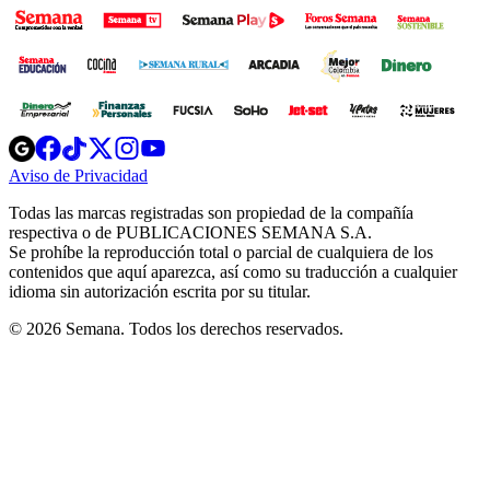
Opens
Opens
Opens
Opens
Opens
in
in
in
in
in
Aviso de Privacidad
Opens
new
new
new
new
new
in
window
window
window
window
window
Todas las marcas registradas son propiedad de la compañía
new
respectiva o de PUBLICACIONES SEMANA S.A.
window
Se prohíbe la reproducción total o parcial de cualquiera de los
contenidos que aquí aparezca, así como su traducción a cualquier
idioma sin autorización escrita por su titular.
© 2026 Semana. Todos los derechos reservados.