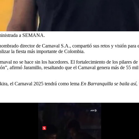
inistrada a SEMANA.
 nombrado director de Carnaval S.A., compartió sus retos y visión para
alizar la fiesta más importante de Colombia.
naval no se hace sin los hacedores. El fortalecimiento de los pilares de e
ción”, afirmó Jaramillo, resaltando que el Carnaval genera más de 55 mi
akira, el Carnaval 2025 tendrá como lema
En Barranquilla se baila así
,