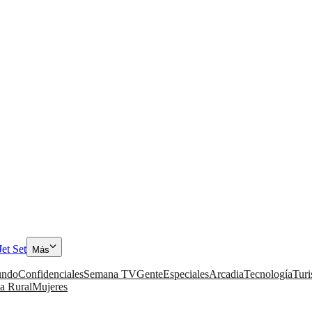
Jet Set
Más
ndo
Confidenciales
Semana TV
Gente
Especiales
Arcadia
Tecnología
Tur
a Rural
Mujeres