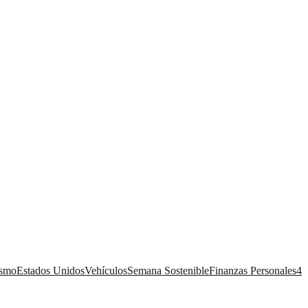
ismo
Estados Unidos
Vehículos
Semana Sostenible
Finanzas Personales
4