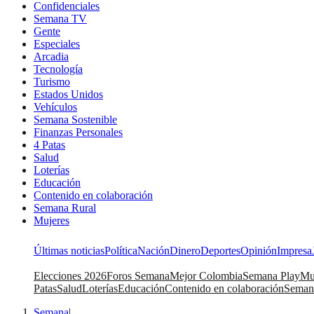
Confidenciales
Semana TV
Gente
Especiales
Arcadia
Tecnología
Turismo
Estados Unidos
Vehículos
Semana Sostenible
Finanzas Personales
4 Patas
Salud
Loterías
Educación
Contenido en colaboración
Semana Rural
Mujeres
Últimas noticias
Política
Nación
Dinero
Deportes
Opinión
Impresa
Elecciones 2026
Foros Semana
Mejor Colombia
Semana Play
Mu
Patas
Salud
Loterías
Educación
Contenido en colaboración
Seman
Semana
|