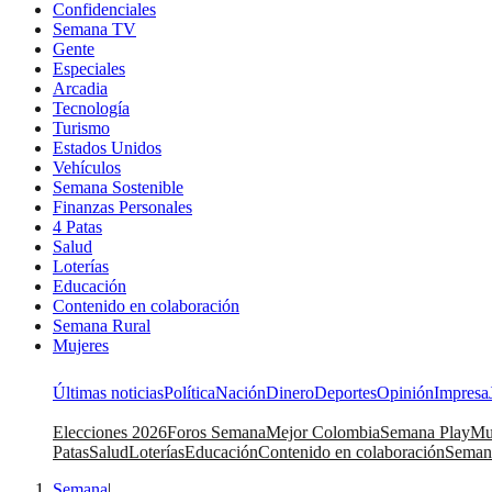
Confidenciales
Semana TV
Gente
Especiales
Arcadia
Tecnología
Turismo
Estados Unidos
Vehículos
Semana Sostenible
Finanzas Personales
4 Patas
Salud
Loterías
Educación
Contenido en colaboración
Semana Rural
Mujeres
Últimas noticias
Política
Nación
Dinero
Deportes
Opinión
Impresa
Elecciones 2026
Foros Semana
Mejor Colombia
Semana Play
Mu
Patas
Salud
Loterías
Educación
Contenido en colaboración
Seman
Semana
|