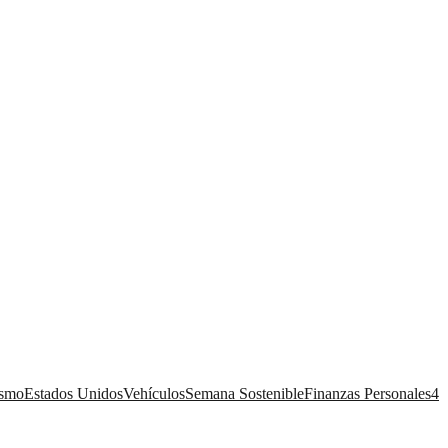
ismo
Estados Unidos
Vehículos
Semana Sostenible
Finanzas Personales
4