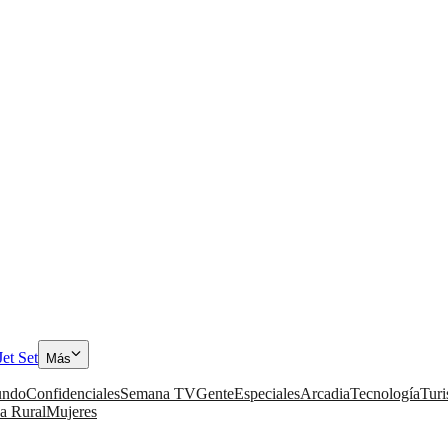
Jet Set
Más
ndo
Confidenciales
Semana TV
Gente
Especiales
Arcadia
Tecnología
Tur
a Rural
Mujeres