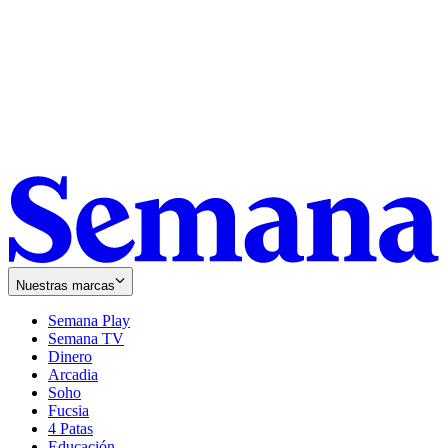
Nuestras marcas
Semana Play
Semana TV
Dinero
Arcadia
Soho
Opens
Fucsia
in
Opens
4 Patas
new
in
Educación
window
new