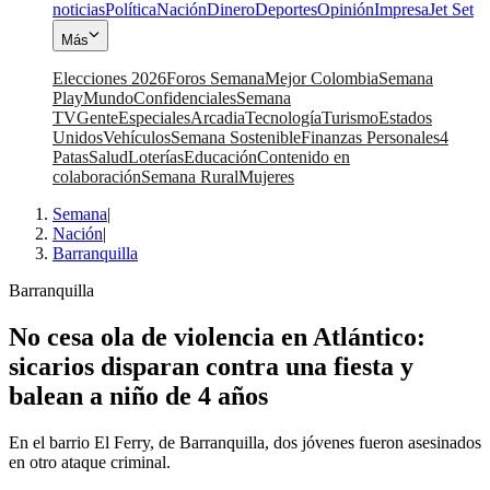
noticias
Política
Nación
Dinero
Deportes
Opinión
Impresa
Jet Set
Más
Elecciones 2026
Foros Semana
Mejor Colombia
Semana
Play
Mundo
Confidenciales
Semana
TV
Gente
Especiales
Arcadia
Tecnología
Turismo
Estados
Unidos
Vehículos
Semana Sostenible
Finanzas Personales
4
Patas
Salud
Loterías
Educación
Contenido en
colaboración
Semana Rural
Mujeres
Semana
|
Nación
|
Barranquilla
Barranquilla
No cesa ola de violencia en Atlántico:
sicarios disparan contra una fiesta y
balean a niño de 4 años
En el barrio El Ferry, de Barranquilla, dos jóvenes fueron asesinados
en otro ataque criminal.