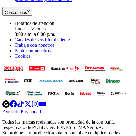
Contáctenos
Horarios de atención
Lunes a Viernes
8:00 a.m. a 6:00 p.m.
Canales de servicio al cliente
Trabaje con nosotros
Paute con nosotros
Cookies
Opens
Opens
Opens
Opens
Opens
in
in
in
in
in
Aviso de Privacidad
Opens
new
new
new
new
new
in
window
window
window
window
window
Todas las marcas registradas son propiedad de la compañía
new
respectiva o de PUBLICACIONES SEMANA S.A.
window
Se prohíbe la reproducción total o parcial de cualquiera de los