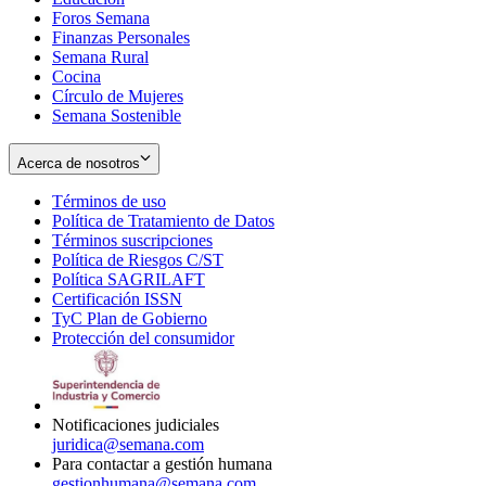
Foros Semana
window
Finanzas Personales
Semana Rural
Cocina
Círculo de Mujeres
Semana Sostenible
Acerca de nosotros
Términos de uso
Opens
Política de Tratamiento de Datos
in
Opens
Términos suscripciones
new
Opens
in
Política de Riesgos C/ST
window
in
Opens
new
Política SAGRILAFT
Opens
new
in
window
Certificación ISSN
Opens
in
window
new
TyC Plan de Gobierno
in
new
Opens
window
Protección del consumidor
new
window
in
Opens
window
new
in
window
new
window
Notificaciones judiciales
juridica@semana.com
Para contactar a gestión humana
gestionhumana@semana.com