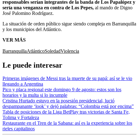
responsables serían integrantes de la banda de Los Papalópez y
sería una venganza en contra de Los Pepes,
al mando de Digno
José Palomino Rodríguez.
La situación de orden público sigue siendo compleja en Barranquilla
y los municipios del Atlántico.
VER MÁS
Barranquilla
Atlántico
Soledad
Violencia
Le puede interesar
Primeras imágenes de Messi tras la muerte de su papá: así se le vio
llegando a Argentina
Pico y placa regional este domingo 9 de agosto: estos son los
horarios y la multa si lo incumple
Cristina Hurtado estuvo en la posesión presidencial, lució
despampanante ‘look’ y dejó palabras: “Colombia está por encima”
Tabla de posiciones de la Liga BetPlay tras victorias de Santa Fe,
Tolima y Fortaleza
Restaurante en el Tren de la Sabana: así es la experiencia sobre los
rieles capitalinos