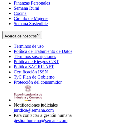
Finanzas Personales
Semana Rural
Cocina
Círculo de Mujeres
Semana Sostenible
Acerca de nosotros
Términos de uso
Opens
Política de Tratamiento de Datos
in
Opens
Términos suscripciones
new
Opens
in
Política de Riesgos C/ST
window
in
Opens
new
Política SAGRILAFT
Opens
new
in
window
Certificación ISSN
Opens
in
window
new
TyC Plan de Gobierno
in
new
Opens
window
Protección del consumidor
new
window
in
Opens
window
new
in
window
new
window
Notificaciones judiciales
juridica@semana.com
Para contactar a gestión humana
gestionhumana@semana.com