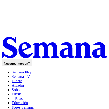
Nuestras marcas
Semana Play
Semana TV
Dinero
Arcadia
Soho
Opens
Fucsia
in
Opens
4 Patas
new
in
Educación
window
new
Foros Semana
window