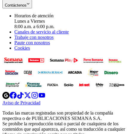
Contáctenos
Horarios de atención
Lunes a Viernes
8:00 a.m. a 6:00 p.m.
Canales de servicio al cliente
Trabaje con nosotros
Paute con nosotros
Cookies
Opens
Opens
Opens
Opens
Opens
in
in
in
in
in
Aviso de Privacidad
Opens
new
new
new
new
new
in
window
window
window
window
window
Todas las marcas registradas son propiedad de la compañía
new
respectiva o de PUBLICACIONES SEMANA S.A.
window
Se prohíbe la reproducción total o parcial de cualquiera de los
contenidos que aquí aparezca, así como su traducción a cualquier