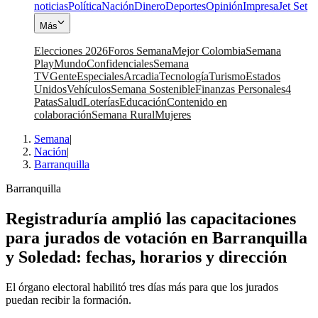
noticias
Política
Nación
Dinero
Deportes
Opinión
Impresa
Jet Set
Más
Elecciones 2026
Foros Semana
Mejor Colombia
Semana
Play
Mundo
Confidenciales
Semana
TV
Gente
Especiales
Arcadia
Tecnología
Turismo
Estados
Unidos
Vehículos
Semana Sostenible
Finanzas Personales
4
Patas
Salud
Loterías
Educación
Contenido en
colaboración
Semana Rural
Mujeres
Semana
|
Nación
|
Barranquilla
Barranquilla
Registraduría amplió las capacitaciones
para jurados de votación en Barranquilla
y Soledad: fechas, horarios y dirección
El órgano electoral habilitó tres días más para que los jurados
puedan recibir la formación.