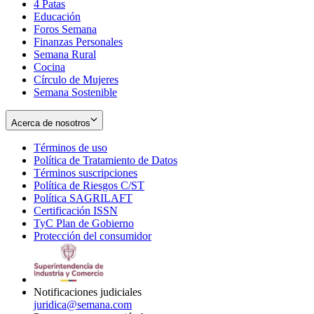
4 Patas
new
in
Educación
window
new
Foros Semana
window
Finanzas Personales
Semana Rural
Cocina
Círculo de Mujeres
Semana Sostenible
Acerca de nosotros
Términos de uso
Opens
Política de Tratamiento de Datos
in
Opens
Términos suscripciones
new
Opens
in
Política de Riesgos C/ST
window
in
Opens
new
Política SAGRILAFT
Opens
new
in
window
Certificación ISSN
Opens
in
window
new
TyC Plan de Gobierno
in
new
Opens
window
Protección del consumidor
new
window
in
Opens
window
new
in
window
new
window
Notificaciones judiciales
juridica@semana.com