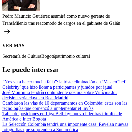
Pedro Mauricio Gutiérrez asumirá como nuevo gerente de
TransMilenio tras reacomodo de cargos en el gabinete de Galán
VER MÁS
Secretaría de Cultura
Bogotá
patrimonio cultural
Le puede interesar
“Nos va a hacer mucha falta”: la triste eliminación en ‘MasterChef
Celebrity’ que hizo llorar a participantes y jurados por igual
José Mourinho tendría contundente postura sobre Vinícius Jr.:
decisión sería clave en Real Madrid
Cambiaron las vías de 10 departamentos en Colombia: estas son las
tecnologías que comenzó a implementar el Invías
Tabla de posiciones en Liga BetPlay: nuevo líder tras triunfos de
América e Inter Bogotá
La Selección Colombia tendrá una imponente casa: Revelan nuevas
fotografías que sorprenden a Sudamérica