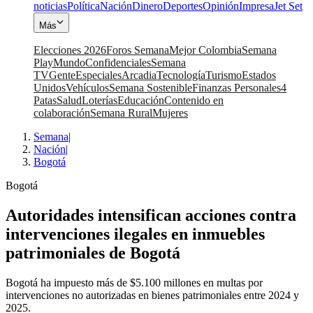
noticias
Política
Nación
Dinero
Deportes
Opinión
Impresa
Jet Set
Más
Elecciones 2026
Foros Semana
Mejor Colombia
Semana
Play
Mundo
Confidenciales
Semana
TV
Gente
Especiales
Arcadia
Tecnología
Turismo
Estados
Unidos
Vehículos
Semana Sostenible
Finanzas Personales
4
Patas
Salud
Loterías
Educación
Contenido en
colaboración
Semana Rural
Mujeres
Semana
|
Nación
|
Bogotá
Bogotá
Autoridades intensifican acciones contra
intervenciones ilegales en inmuebles
patrimoniales de Bogotá
Bogotá ha impuesto más de $5.100 millones en multas por
intervenciones no autorizadas en bienes patrimoniales entre 2024 y
2025.