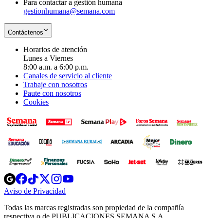
Para contactar a gestión humana
gestionhumana@semana.com
Contáctenos
Horarios de atención
Lunes a Viernes
8:00 a.m. a 6:00 p.m.
Canales de servicio al cliente
Trabaje con nosotros
Paute con nosotros
Cookies
Opens
Opens
Opens
Opens
Opens
in
in
in
in
in
Aviso de Privacidad
Opens
new
new
new
new
new
in
window
window
window
window
window
Todas las marcas registradas son propiedad de la compañía
new
respectiva o de PUBLICACIONES SEMANA S.A.
window