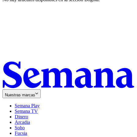
Nuestras marcas
Semana Play
Semana TV
Dinero
Arcadia
Soho
Opens
Fucsia
in
Opens