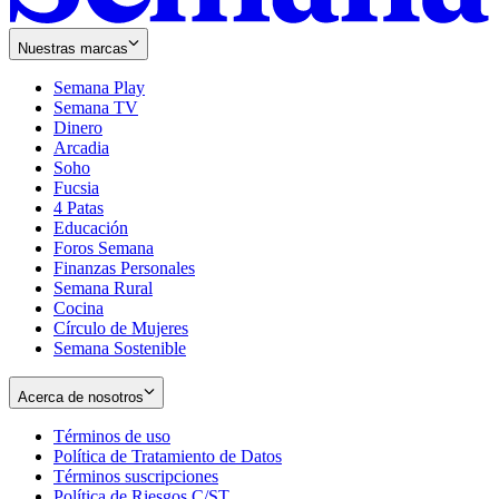
Nuestras marcas
Semana Play
Semana TV
Dinero
Arcadia
Soho
Opens
Fucsia
in
Opens
4 Patas
new
in
Educación
window
new
Foros Semana
window
Finanzas Personales
Semana Rural
Cocina
Círculo de Mujeres
Semana Sostenible
Acerca de nosotros
Términos de uso
Opens
Política de Tratamiento de Datos
in
Opens
Términos suscripciones
new
Opens
in
Política de Riesgos C/ST
window
in
Opens
new