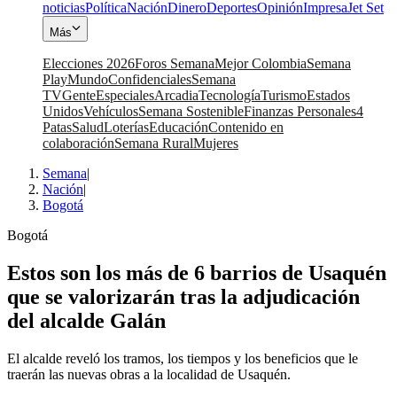
noticias
Política
Nación
Dinero
Deportes
Opinión
Impresa
Jet Set
Más
Elecciones 2026
Foros Semana
Mejor Colombia
Semana
Play
Mundo
Confidenciales
Semana
TV
Gente
Especiales
Arcadia
Tecnología
Turismo
Estados
Unidos
Vehículos
Semana Sostenible
Finanzas Personales
4
Patas
Salud
Loterías
Educación
Contenido en
colaboración
Semana Rural
Mujeres
Semana
|
Nación
|
Bogotá
Bogotá
Estos son los más de 6 barrios de Usaquén
que se valorizarán tras la adjudicación
del alcalde Galán
El alcalde reveló los tramos, los tiempos y los beneficios que le
traerán las nuevas obras a la localidad de Usaquén.