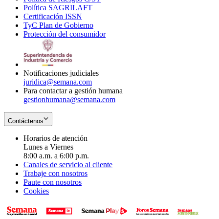
Política SAGRILAFT
Opens
new
in
window
Certificación ISSN
Opens
in
window
new
TyC Plan de Gobierno
in
new
Opens
window
Protección del consumidor
new
window
in
Opens
window
new
in
window
new
window
Notificaciones judiciales
juridica@semana.com
Para contactar a gestión humana
gestionhumana@semana.com
Contáctenos
Horarios de atención
Lunes a Viernes
8:00 a.m. a 6:00 p.m.
Canales de servicio al cliente
Trabaje con nosotros
Paute con nosotros
Cookies