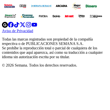
Opens
Opens
Opens
Opens
Opens
in
in
in
in
in
Aviso de Privacidad
Opens
new
new
new
new
new
in
window
window
window
window
window
Todas las marcas registradas son propiedad de la compañía
new
respectiva o de PUBLICACIONES SEMANA S.A.
window
Se prohíbe la reproducción total o parcial de cualquiera de los
contenidos que aquí aparezca, así como su traducción a cualquier
idioma sin autorización escrita por su titular.
© 2026 Semana. Todos los derechos reservados.