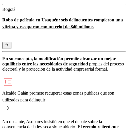
Bogotá
Robo de película en Usaquén: seis delincuentes rompieron una
vitrina y escaparon con un reloj de $40 millones
En su concepto, la modificación permite alcanzar un mejor
equilibrio entre las necesidades de seguridad
propias del proceso
electoral y la protección de la actividad empresarial formal.
Alcalde Galán promete recuperar estas zonas públicas que son
utilizadas para delinquir
No obstante, Asobares insistió en que el debate sobre la
conveniencia de la ley seca sigue abierto.
El gremio reiteró que