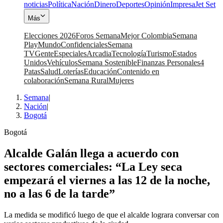
noticias
Política
Nación
Dinero
Deportes
Opinión
Impresa
Jet Set
Más
Elecciones 2026
Foros Semana
Mejor Colombia
Semana
Play
Mundo
Confidenciales
Semana
TV
Gente
Especiales
Arcadia
Tecnología
Turismo
Estados
Unidos
Vehículos
Semana Sostenible
Finanzas Personales
4
Patas
Salud
Loterías
Educación
Contenido en
colaboración
Semana Rural
Mujeres
Semana
|
Nación
|
Bogotá
Bogotá
Alcalde Galán llega a acuerdo con
sectores comerciales: “La Ley seca
empezará el viernes a las 12 de la noche,
no a las 6 de la tarde”
La medida se modificó luego de que el alcalde lograra conversar con