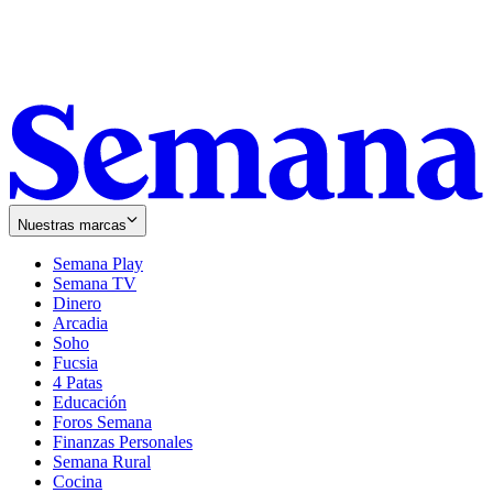
Nuestras marcas
Semana Play
Semana TV
Dinero
Arcadia
Soho
Opens
Fucsia
in
Opens
4 Patas
new
in
Educación
window
new
Foros Semana
window
Finanzas Personales
Semana Rural
Cocina