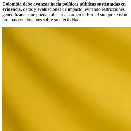
Colombia debe avanzar hacia políticas públicas sustentadas en
evidencia,
datos y evaluaciones de impacto, evitando restricciones
generalizadas que puedan afectar al comercio formal sin que existan
pruebas concluyentes sobre su efectividad.