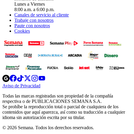
Lunes a Viernes
8:00 a.m. a 6:00 p.m.
Canales de servicio al cliente
Trabaje con nosotros
Paute con nosotros
Cookies
Opens
Opens
Opens
Opens
Opens
in
in
in
in
in
Aviso de Privacidad
Opens
new
new
new
new
new
in
window
window
window
window
window
Todas las marcas registradas son propiedad de la compañía
new
respectiva o de PUBLICACIONES SEMANA S.A.
window
Se prohíbe la reproducción total o parcial de cualquiera de los
contenidos que aquí aparezca, así como su traducción a cualquier
idioma sin autorización escrita por su titular.
© 2026 Semana. Todos los derechos reservados.