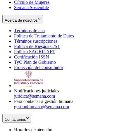
Círculo de Mujeres
Semana Sostenible
Acerca de nosotros
Términos de uso
Opens
Política de Tratamiento de Datos
in
Opens
Términos suscripciones
new
Opens
in
Política de Riesgos C/ST
window
in
Opens
new
Política SAGRILAFT
Opens
new
in
window
Certificación ISSN
Opens
in
window
new
TyC Plan de Gobierno
in
new
Opens
window
Protección del consumidor
new
window
in
Opens
window
new
in
window
new
window
Notificaciones judiciales
juridica@semana.com
Para contactar a gestión humana
gestionhumana@semana.com
Contáctenos
Horarios de atención