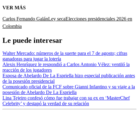
VER MÁS
Carlos Fernando Galán
Ley seca
Elecciones presidenciales 2026 en
Colombia
Le puede interesar
Walter Mercado: números de la suerte para el 7 de agosto; cifras
ganadoras para jugar la lotería
Alexis Henríquez le respondió a Carlos Antonio Vélez: ventiló la
reacción de los jugadores
Esposa de Abelardo De La Espriella hizo especial publicación antes
de la posesión presidencial
Comunicado oficial de la FCF sobre Gianni Infantino y su viaje a la
posesión de Abelardo De La Espriella
Lina Tejeiro confesó cómo fue trabajar con su ex en ‘MasterChef
Celebrity’ y destapó la verdad de su relación