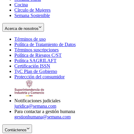
Cocina
Círculo de Mujeres
Semana Sostenible
Acerca de nosotros
Términos de uso
Opens
Política de Tratamiento de Datos
in
Opens
Términos suscripciones
new
Opens
in
Política de Riesgos C/ST
window
in
Opens
new
Política SAGRILAFT
Opens
new
in
window
Certificación ISSN
Opens
in
window
new
TyC Plan de Gobierno
in
new
Opens
window
Protección del consumidor
new
window
in
Opens
window
new
in
window
new
window
Notificaciones judiciales
juridica@semana.com
Para contactar a gestión humana
gestionhumana@semana.com
Contáctenos