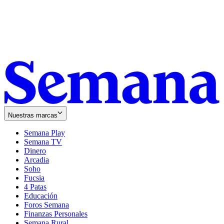
Nuestras marcas
Semana Play
Semana TV
Dinero
Arcadia
Soho
Opens
Fucsia
in
Opens
4 Patas
new
in
Educación
window
new
Foros Semana
window
Finanzas Personales
Semana Rural