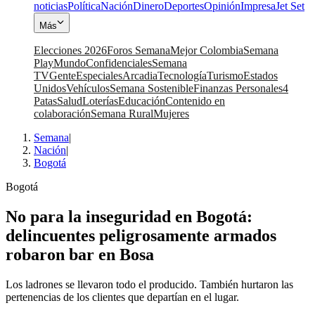
noticias
Política
Nación
Dinero
Deportes
Opinión
Impresa
Jet Set
Más
Elecciones 2026
Foros Semana
Mejor Colombia
Semana
Play
Mundo
Confidenciales
Semana
TV
Gente
Especiales
Arcadia
Tecnología
Turismo
Estados
Unidos
Vehículos
Semana Sostenible
Finanzas Personales
4
Patas
Salud
Loterías
Educación
Contenido en
colaboración
Semana Rural
Mujeres
Semana
|
Nación
|
Bogotá
Bogotá
No para la inseguridad en Bogotá:
delincuentes peligrosamente armados
robaron bar en Bosa
Los ladrones se llevaron todo el producido. También hurtaron las
pertenencias de los clientes que departían en el lugar.