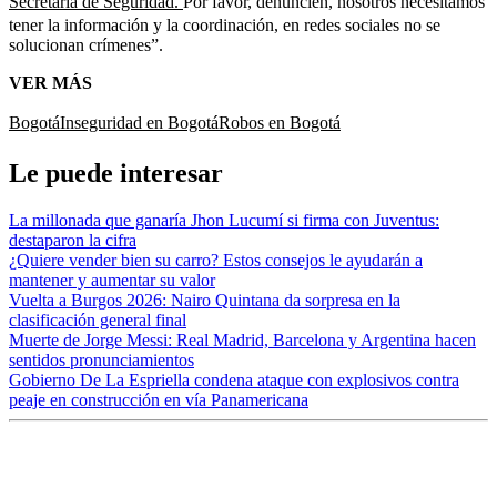
Secretaría de Seguridad.
Por favor, denuncien, nosotros necesitamos
tener la información y la coordinación, en redes sociales no se
solucionan crímenes”.
VER MÁS
Bogotá
Inseguridad en Bogotá
Robos en Bogotá
Le puede interesar
La millonada que ganaría Jhon Lucumí si firma con Juventus:
destaparon la cifra
¿Quiere vender bien su carro? Estos consejos le ayudarán a
mantener y aumentar su valor
Vuelta a Burgos 2026: Nairo Quintana da sorpresa en la
clasificación general final
Muerte de Jorge Messi: Real Madrid, Barcelona y Argentina hacen
sentidos pronunciamientos
Gobierno De La Espriella condena ataque con explosivos contra
peaje en construcción en vía Panamericana