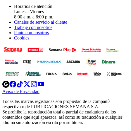
Horarios de atención
Lunes a Viernes
8:00 a.m. a 6:00 p.m.
Canales de servicio al cliente
Trabaje con nosotros
Paute con nosotros
Cookies
Opens
Opens
Opens
Opens
Opens
in
in
in
in
in
Aviso de Privacidad
Opens
new
new
new
new
new
in
window
window
window
window
window
Todas las marcas registradas son propiedad de la compañía
new
respectiva o de PUBLICACIONES SEMANA S.A.
window
Se prohíbe la reproducción total o parcial de cualquiera de los
contenidos que aquí aparezca, así como su traducción a cualquier
idioma sin autorización escrita por su titular.