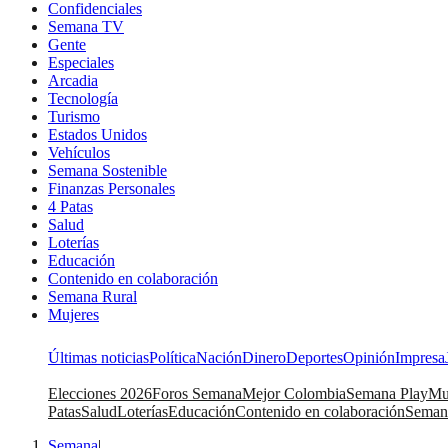
Confidenciales
Semana TV
Gente
Especiales
Arcadia
Tecnología
Turismo
Estados Unidos
Vehículos
Semana Sostenible
Finanzas Personales
4 Patas
Salud
Loterías
Educación
Contenido en colaboración
Semana Rural
Mujeres
Últimas noticias
Política
Nación
Dinero
Deportes
Opinión
Impresa
Elecciones 2026
Foros Semana
Mejor Colombia
Semana Play
Mu
Patas
Salud
Loterías
Educación
Contenido en colaboración
Seman
Semana
|