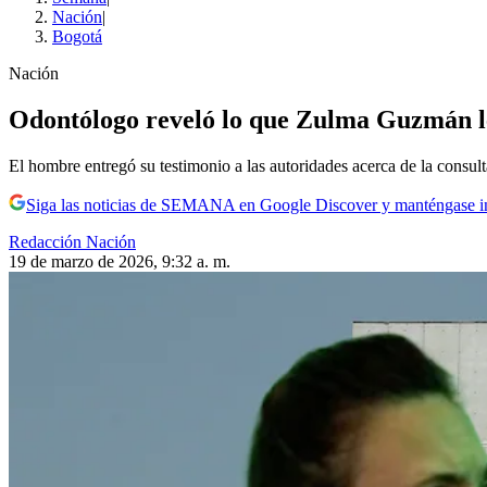
Nación
|
Bogotá
Nación
Odontólogo reveló lo que Zulma Guzmán le 
El hombre entregó su testimonio a las autoridades acerca de la consult
Siga las noticias de SEMANA en Google Discover y manténgase 
Redacción Nación
19 de marzo de 2026, 9:32 a. m.