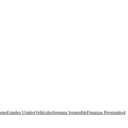
ismo
Estados Unidos
Vehículos
Semana Sostenible
Finanzas Personales
4