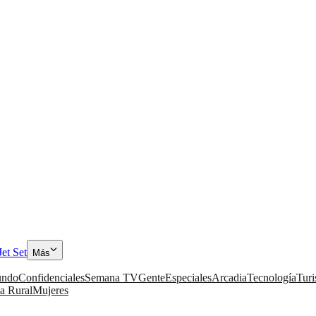
Jet Set
Más
ndo
Confidenciales
Semana TV
Gente
Especiales
Arcadia
Tecnología
Tur
a Rural
Mujeres