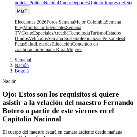
noticias
Política
Nación
Dinero
Deportes
Opinión
Impresa
Jet Set
Más
Elecciones 2026
Foros Semana
Mejor Colombia
Semana
Play
Mundo
Confidenciales
Semana
TV
Gente
Especiales
Arcadia
Tecnología
Turismo
Estados
Unidos
Vehículos
Semana Sostenible
Finanzas Personales
4
Patas
Salud
Loterías
Educación
Contenido en
colaboración
Semana Rural
Mujeres
Semana
|
Nación
|
Bogotá
Nación
Ojo: Estos son los requisitos si quiere
asistir a la velación del maestro Fernando
Botero a partir de este viernes en el
Capitolio Nacional
El cuerpo del maestro estará en cámara ardiente desde mañana