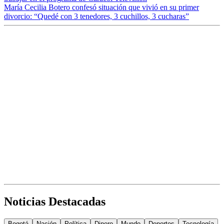
María Cecilia Botero confesó situación que vivió en su primer
divorcio: “Quedé con 3 tenedores, 3 cuchillos, 3 cucharas”
Noticias Destacadas
Bogotá
Nación
Política
Dinero
Mundo
Deportes
Tecnología