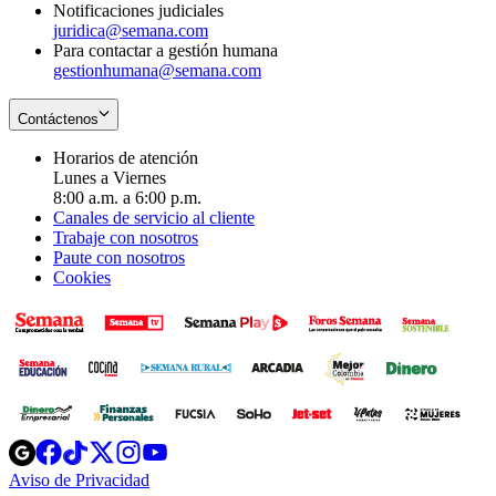
Notificaciones judiciales
juridica@semana.com
Para contactar a gestión humana
gestionhumana@semana.com
Contáctenos
Horarios de atención
Lunes a Viernes
8:00 a.m. a 6:00 p.m.
Canales de servicio al cliente
Trabaje con nosotros
Paute con nosotros
Cookies
Opens
Opens
Opens
Opens
Opens
in
in
in
in
in
Aviso de Privacidad
Opens
new
new
new
new
new