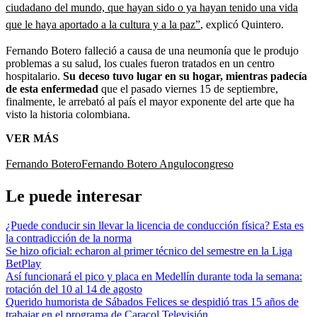
ciudadano del mundo, que hayan sido o ya hayan tenido una vida
que le haya aportado a la cultura y a la paz”
, explicó Quintero.
Fernando Botero falleció a causa de una neumonía que le produjo
problemas a su salud, los cuales fueron tratados en un centro
hospitalario.
Su deceso tuvo lugar en su hogar, mientras padecía
de esta enfermedad
que el pasado viernes 15 de septiembre,
finalmente, le arrebató al país el mayor exponente del arte que ha
visto la historia colombiana.
VER MÁS
Fernando Botero
Fernando Botero Angulo
congreso
Le puede interesar
¿Puede conducir sin llevar la licencia de conducción física? Esta es
la contradicción de la norma
Se hizo oficial: echaron al primer técnico del semestre en la Liga
BetPlay
Así funcionará el pico y placa en Medellín durante toda la semana:
rotación del 10 al 14 de agosto
Querido humorista de Sábados Felices se despidió tras 15 años de
trabajar en el programa de Caracol Televisión