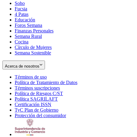
Soho
Opens
Fucsia
in
Opens
4 Patas
new
in
Educación
window
new
Foros Semana
window
Finanzas Personales
Semana Rural
Cocina
Círculo de Mujeres
Semana Sostenible
Acerca de nosotros
Términos de uso
Opens
Política de Tratamiento de Datos
in
Opens
Términos suscripciones
new
Opens
in
Política de Riesgos C/ST
window
in
Opens
new
Política SAGRILAFT
Opens
new
in
window
Certificación ISSN
Opens
in
window
new
TyC Plan de Gobierno
in
new
Opens
window
Protección del consumidor
new
window
in
Opens
window
new
in
window
new
window