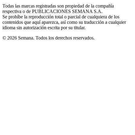
in
window
window
window
window
window
Todas las marcas registradas son propiedad de la compañía
new
respectiva o de PUBLICACIONES SEMANA S.A.
window
Se prohíbe la reproducción total o parcial de cualquiera de los
contenidos que aquí aparezca, así como su traducción a cualquier
idioma sin autorización escrita por su titular.
© 2026 Semana. Todos los derechos reservados.