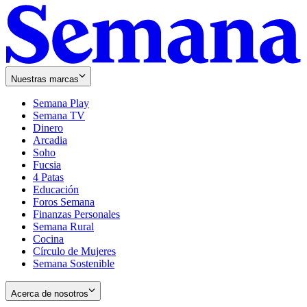
Nuestras marcas
Semana Play
Semana TV
Dinero
Arcadia
Soho
Opens
Fucsia
in
Opens
4 Patas
new
in
Educación
window
new
Foros Semana
window
Finanzas Personales
Semana Rural
Cocina
Círculo de Mujeres
Semana Sostenible
Acerca de nosotros