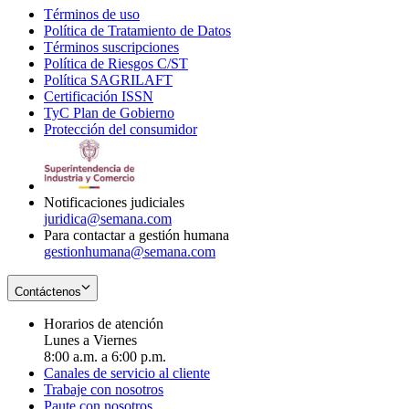
Términos de uso
Opens
Política de Tratamiento de Datos
in
Opens
Términos suscripciones
new
Opens
in
Política de Riesgos C/ST
window
in
Opens
new
Política SAGRILAFT
Opens
new
in
window
Certificación ISSN
Opens
in
window
new
TyC Plan de Gobierno
in
new
Opens
window
Protección del consumidor
new
window
in
Opens
window
new
in
window
new
window
Notificaciones judiciales
juridica@semana.com
Para contactar a gestión humana
gestionhumana@semana.com
Contáctenos
Horarios de atención
Lunes a Viernes
8:00 a.m. a 6:00 p.m.
Canales de servicio al cliente
Trabaje con nosotros
Paute con nosotros