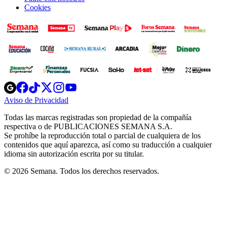
Cookies
Opens
Opens
Opens
Opens
Opens
in
in
in
in
in
Aviso de Privacidad
Opens
new
new
new
new
new
in
window
window
window
window
window
Todas las marcas registradas son propiedad de la compañía
new
respectiva o de PUBLICACIONES SEMANA S.A.
window
Se prohíbe la reproducción total o parcial de cualquiera de los
contenidos que aquí aparezca, así como su traducción a cualquier
idioma sin autorización escrita por su titular.
© 2026 Semana. Todos los derechos reservados.