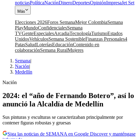
noticias
Política
Nación
Dinero
Deportes
Opinión
Impresa
Jet Set
Más
Elecciones 2026
Foros Semana
Mejor Colombia
Semana
Play
Mundo
Confidenciales
Semana
TV
Gente
Especiales
Arcadia
Tecnología
Turismo
Estados
Unidos
Vehículos
Semana Sostenible
Finanzas Personales
4
Patas
Salud
Loterías
Educación
Contenido en
colaboración
Semana Rural
Mujeres
Semana
|
Nación
|
Medellín
Nación
2024: el “año de Fernando Botero”, así lo
anunció la Alcaldía de Medellín
Sus pinturas y esculturas se caracterizaban principalmente por
contener figuras robustas y gruesas
Siga las noticias de SEMANA en Google Discover y manténgase