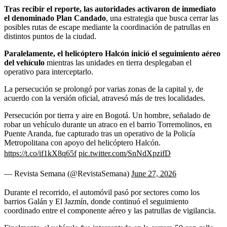
Tras recibir el reporte, las autoridades activaron de inmediato
el denominado Plan Candado
, una estrategia que busca cerrar las
posibles rutas de escape mediante la coordinación de patrullas en
distintos puntos de la ciudad.
Paralelamente, el helicóptero Halcón inició el seguimiento aéreo
del vehículo
mientras las unidades en tierra desplegaban el
operativo para interceptarlo.
La persecución se prolongó por varias zonas de la capital y, de
acuerdo con la versión oficial, atravesó más de tres localidades.
Persecución por tierra y aire en Bogotá. Un hombre, señalado de
robar un vehículo durante un atraco en el barrio Torremolinos, en
Puente Aranda, fue capturado tras un operativo de la Policía
Metropolitana con apoyo del helicóptero Halcón.
https://t.co/if1kX8q65f
pic.twitter.com/SnNdXpzifD
— Revista Semana (@RevistaSemana)
June 27, 2026
Durante el recorrido, el automóvil pasó por sectores como los
barrios Galán y El Jazmín, donde continuó el seguimiento
coordinado entre el componente aéreo y las patrullas de vigilancia.