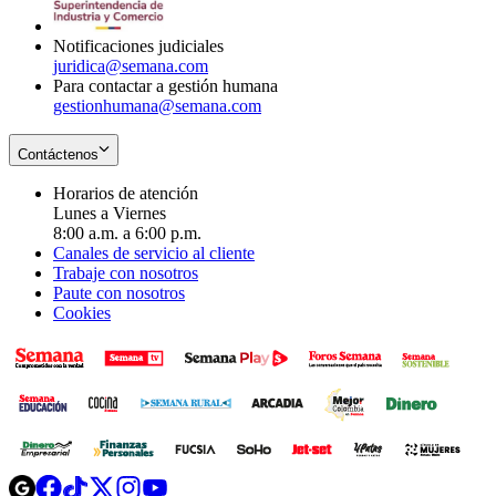
window
Notificaciones judiciales
juridica@semana.com
Para contactar a gestión humana
gestionhumana@semana.com
Contáctenos
Horarios de atención
Lunes a Viernes
8:00 a.m. a 6:00 p.m.
Canales de servicio al cliente
Trabaje con nosotros
Paute con nosotros
Cookies
Opens
Opens
Opens
Opens
Opens