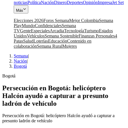
noticias
Política
Nación
Dinero
Deportes
Opinión
Impresa
Jet Set
Más
Elecciones 2026
Foros Semana
Mejor Colombia
Semana
Play
Mundo
Confidenciales
Semana
TV
Gente
Especiales
Arcadia
Tecnología
Turismo
Estados
Unidos
Vehículos
Semana Sostenible
Finanzas Personales
4
Patas
Salud
Loterías
Educación
Contenido en
colaboración
Semana Rural
Mujeres
Semana
|
Nación
|
Bogotá
Bogotá
Persecución en Bogotá: helicóptero
Halcón ayudó a capturar a presunto
ladrón de vehículo
Persecución en Bogotá: helicóptero Halcón ayudó a capturar a
presunto ladrón de vehículo