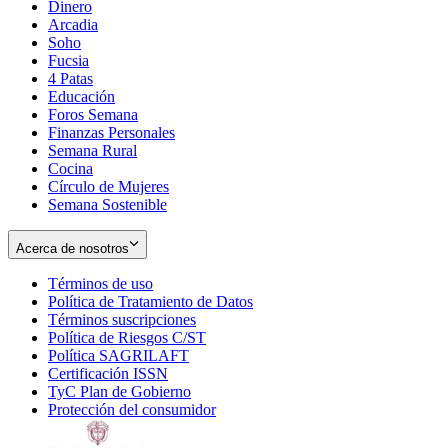
Dinero
Arcadia
Soho
Opens
Fucsia
in
Opens
4 Patas
new
in
Educación
window
new
Foros Semana
window
Finanzas Personales
Semana Rural
Cocina
Círculo de Mujeres
Semana Sostenible
Acerca de nosotros
Términos de uso
Opens
Política de Tratamiento de Datos
in
Opens
Términos suscripciones
new
Opens
in
Política de Riesgos C/ST
window
in
Opens
new
Política SAGRILAFT
Opens
new
in
window
Certificación ISSN
Opens
in
window
new
TyC Plan de Gobierno
in
new
Opens
window
Protección del consumidor
new
window
in
Opens
window
new
in
window
new