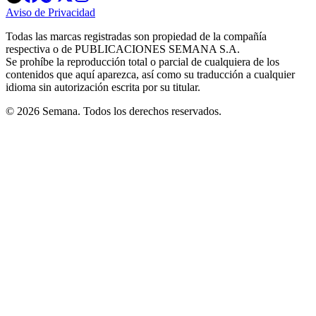
in
in
in
in
in
Aviso de Privacidad
Opens
new
new
new
new
new
in
window
window
window
window
window
Todas las marcas registradas son propiedad de la compañía
new
respectiva o de PUBLICACIONES SEMANA S.A.
window
Se prohíbe la reproducción total o parcial de cualquiera de los
contenidos que aquí aparezca, así como su traducción a cualquier
idioma sin autorización escrita por su titular.
© 2026 Semana. Todos los derechos reservados.