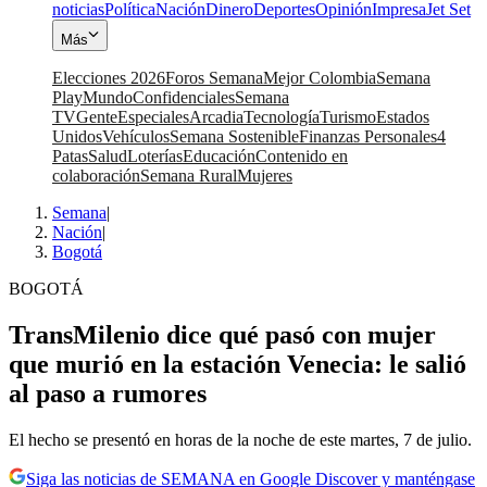
noticias
Política
Nación
Dinero
Deportes
Opinión
Impresa
Jet Set
Más
Elecciones 2026
Foros Semana
Mejor Colombia
Semana
Play
Mundo
Confidenciales
Semana
TV
Gente
Especiales
Arcadia
Tecnología
Turismo
Estados
Unidos
Vehículos
Semana Sostenible
Finanzas Personales
4
Patas
Salud
Loterías
Educación
Contenido en
colaboración
Semana Rural
Mujeres
Semana
|
Nación
|
Bogotá
BOGOTÁ
TransMilenio dice qué pasó con mujer
que murió en la estación Venecia: le salió
al paso a rumores
El hecho se presentó en horas de la noche de este martes, 7 de julio.
Siga las noticias de SEMANA en Google Discover y manténgase