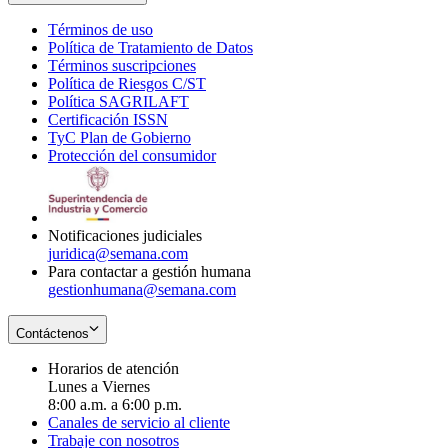
Términos de uso
Opens
Política de Tratamiento de Datos
in
Opens
Términos suscripciones
new
Opens
in
Política de Riesgos C/ST
window
in
Opens
new
Política SAGRILAFT
Opens
new
in
window
Certificación ISSN
Opens
in
window
new
TyC Plan de Gobierno
in
new
Opens
window
Protección del consumidor
new
window
in
Opens
window
new
in
window
new
window
Notificaciones judiciales
juridica@semana.com
Para contactar a gestión humana
gestionhumana@semana.com
Contáctenos
Horarios de atención
Lunes a Viernes
8:00 a.m. a 6:00 p.m.
Canales de servicio al cliente
Trabaje con nosotros