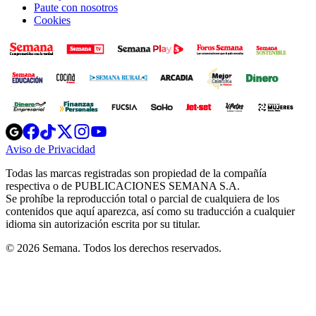
Paute con nosotros
Cookies
Opens
Opens
Opens
Opens
Opens
in
in
in
in
in
Aviso de Privacidad
Opens
new
new
new
new
new
in
window
window
window
window
window
Todas las marcas registradas son propiedad de la compañía
new
respectiva o de PUBLICACIONES SEMANA S.A.
window
Se prohíbe la reproducción total o parcial de cualquiera de los
contenidos que aquí aparezca, así como su traducción a cualquier
idioma sin autorización escrita por su titular.
© 2026 Semana. Todos los derechos reservados.