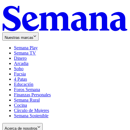
Nuestras marcas
Semana Play
Semana TV
Dinero
Arcadia
Soho
Opens
Fucsia
in
Opens
4 Patas
new
in
Educación
window
new
Foros Semana
window
Finanzas Personales
Semana Rural
Cocina
Círculo de Mujeres
Semana Sostenible
Acerca de nosotros