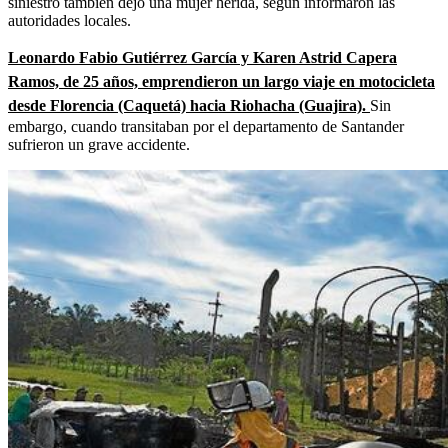
siniestro también dejó una mujer herida, según informaron las
autoridades locales.
Leonardo Fabio Gutiérrez García y Karen Astrid Capera
Ramos, de 25 años, emprendieron un largo viaje en motocicleta
desde Florencia (Caquetá) hacia Riohacha (Guajira).
Sin
embargo, cuando transitaban por el departamento de Santander
sufrieron un grave accidente.