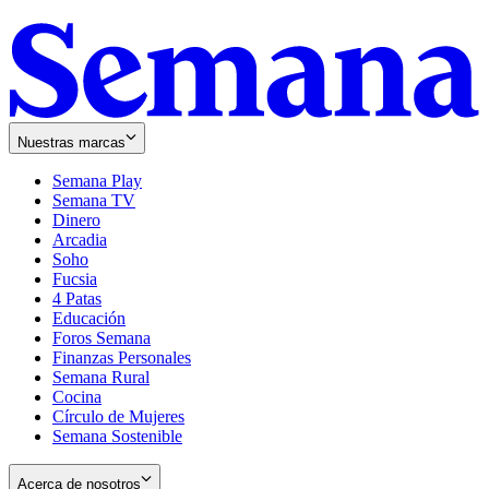
Nuestras marcas
Semana Play
Semana TV
Dinero
Arcadia
Soho
Opens
Fucsia
in
Opens
4 Patas
new
in
Educación
window
new
Foros Semana
window
Finanzas Personales
Semana Rural
Cocina
Círculo de Mujeres
Semana Sostenible
Acerca de nosotros