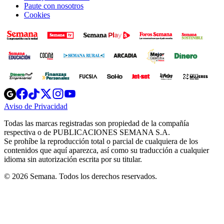
Paute con nosotros
Cookies
Opens
Opens
Opens
Opens
Opens
in
in
in
in
in
Aviso de Privacidad
Opens
new
new
new
new
new
in
window
window
window
window
window
Todas las marcas registradas son propiedad de la compañía
new
respectiva o de PUBLICACIONES SEMANA S.A.
window
Se prohíbe la reproducción total o parcial de cualquiera de los
contenidos que aquí aparezca, así como su traducción a cualquier
idioma sin autorización escrita por su titular.
© 2026 Semana. Todos los derechos reservados.