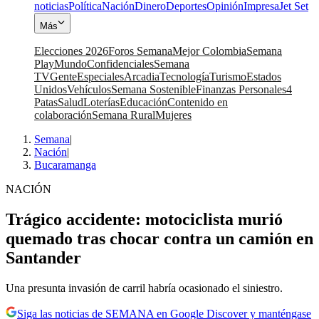
noticias
Política
Nación
Dinero
Deportes
Opinión
Impresa
Jet Set
Más
Elecciones 2026
Foros Semana
Mejor Colombia
Semana
Play
Mundo
Confidenciales
Semana
TV
Gente
Especiales
Arcadia
Tecnología
Turismo
Estados
Unidos
Vehículos
Semana Sostenible
Finanzas Personales
4
Patas
Salud
Loterías
Educación
Contenido en
colaboración
Semana Rural
Mujeres
Semana
|
Nación
|
Bucaramanga
NACIÓN
Trágico accidente: motociclista murió
quemado tras chocar contra un camión en
Santander
Una presunta invasión de carril habría ocasionado el siniestro.
Siga las noticias de SEMANA en Google Discover y manténgase