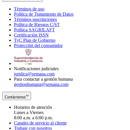
Términos de uso
Opens
Política de Tratamiento de Datos
in
Opens
Términos suscripciones
new
Opens
in
Política de Riesgos C/ST
window
in
Opens
new
Política SAGRILAFT
Opens
new
in
window
Certificación ISSN
Opens
in
window
new
TyC Plan de Gobierno
in
new
Opens
window
Protección del consumidor
new
window
in
Opens
window
new
in
window
new
window
Notificaciones judiciales
juridica@semana.com
Para contactar a gestión humana
gestionhumana@semana.com
Contáctenos
Horarios de atención
Lunes a Viernes
8:00 a.m. a 6:00 p.m.
Canales de servicio al cliente
Trabaje con nosotros