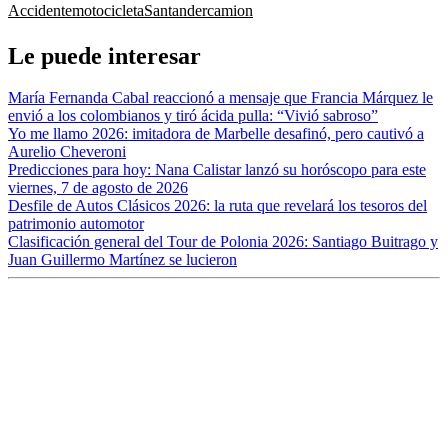
Accidente
motocicleta
Santander
camion
Le puede interesar
María Fernanda Cabal reaccionó a mensaje que Francia Márquez le
envió a los colombianos y tiró ácida pulla: “Vivió sabroso”
Yo me llamo 2026: imitadora de Marbelle desafinó, pero cautivó a
Aurelio Cheveroni
Predicciones para hoy: Nana Calistar lanzó su horóscopo para este
viernes, 7 de agosto de 2026
Desfile de Autos Clásicos 2026: la ruta que revelará los tesoros del
patrimonio automotor
Clasificación general del Tour de Polonia 2026: Santiago Buitrago y
Juan Guillermo Martínez se lucieron