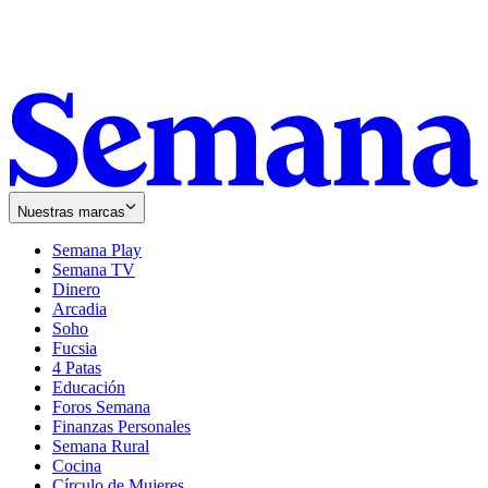
Nuestras marcas
Semana Play
Semana TV
Dinero
Arcadia
Soho
Opens
Fucsia
in
Opens
4 Patas
new
in
Educación
window
new
Foros Semana
window
Finanzas Personales
Semana Rural
Cocina
Círculo de Mujeres