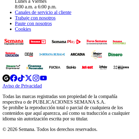
Lunes a Viernes
8:00 a.m. a 6:00 p.m.
Canales de servicio al cliente
Trabaje con nosotros
Paute con nosotros
Cookies
Opens
Opens
Opens
Opens
Opens
in
in
in
in
in
Aviso de Privacidad
Opens
new
new
new
new
new
in
window
window
window
window
window
Todas las marcas registradas son propiedad de la compañía
new
respectiva o de PUBLICACIONES SEMANA S.A.
window
Se prohíbe la reproducción total o parcial de cualquiera de los
contenidos que aquí aparezca, así como su traducción a cualquier
idioma sin autorización escrita por su titular.
© 2026 Semana. Todos los derechos reservados.