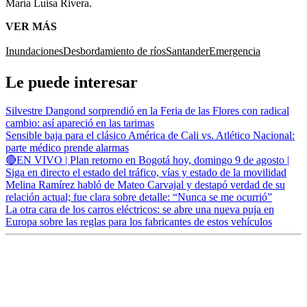
María Luisa Rivera.
VER MÁS
Inundaciones
Desbordamiento de ríos
Santander
Emergencia
Le puede interesar
Silvestre Dangond sorprendió en la Feria de las Flores con radical
cambio: así apareció en las tarimas
Sensible baja para el clásico América de Cali vs. Atlético Nacional:
parte médico prende alarmas
🔴EN VIVO | Plan retorno en Bogotá hoy, domingo 9 de agosto |
Siga en directo el estado del tráfico, vías y estado de la movilidad
Melina Ramírez habló de Mateo Carvajal y destapó verdad de su
relación actual; fue clara sobre detalle: “Nunca se me ocurrió”
La otra cara de los carros eléctricos: se abre una nueva puja en
Europa sobre las reglas para los fabricantes de estos vehículos