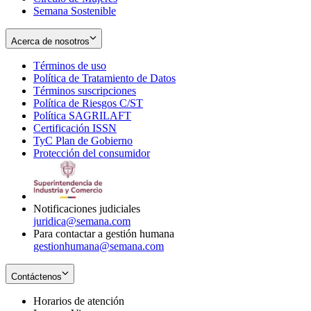
Semana Sostenible
Acerca de nosotros
Términos de uso
Opens
Política de Tratamiento de Datos
in
Opens
Términos suscripciones
new
Opens
in
Política de Riesgos C/ST
window
in
Opens
new
Política SAGRILAFT
Opens
new
in
window
Certificación ISSN
Opens
in
window
new
TyC Plan de Gobierno
in
new
Opens
window
Protección del consumidor
new
window
in
Opens
window
new
in
window
new
window
Notificaciones judiciales
juridica@semana.com
Para contactar a gestión humana
gestionhumana@semana.com
Contáctenos
Horarios de atención