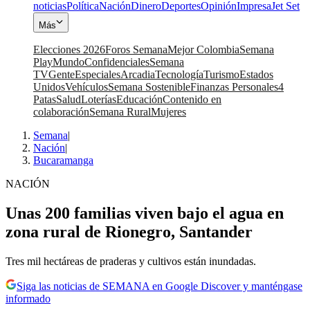
noticias
Política
Nación
Dinero
Deportes
Opinión
Impresa
Jet Set
Más
Elecciones 2026
Foros Semana
Mejor Colombia
Semana
Play
Mundo
Confidenciales
Semana
TV
Gente
Especiales
Arcadia
Tecnología
Turismo
Estados
Unidos
Vehículos
Semana Sostenible
Finanzas Personales
4
Patas
Salud
Loterías
Educación
Contenido en
colaboración
Semana Rural
Mujeres
Semana
|
Nación
|
Bucaramanga
NACIÓN
Unas 200 familias viven bajo el agua en
zona rural de Rionegro, Santander
Tres mil hectáreas de praderas y cultivos están inundadas.
Siga las noticias de SEMANA en Google Discover y manténgase
informado