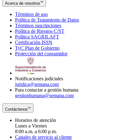
Acerca de nosotros
Términos de uso
Opens
Política de Tratamiento de Datos
in
Opens
Términos suscripciones
new
Opens
in
Política de Riesgos C/ST
window
in
Opens
new
Política SAGRILAFT
Opens
new
in
window
Certificación ISSN
Opens
in
window
new
TyC Plan de Gobierno
in
new
Opens
window
Protección del consumidor
new
window
in
Opens
window
new
in
window
new
window
Notificaciones judiciales
juridica@semana.com
Para contactar a gestión humana
gestionhumana@semana.com
Contáctenos
Horarios de atención
Lunes a Viernes
8:00 a.m. a 6:00 p.m.
Canales de servicio al cliente