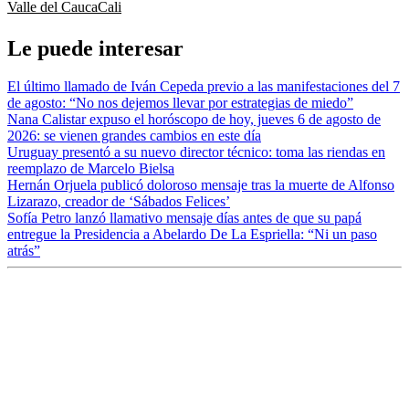
Valle del Cauca
Cali
Le puede interesar
El último llamado de Iván Cepeda previo a las manifestaciones del 7
de agosto: “No nos dejemos llevar por estrategias de miedo”
Nana Calistar expuso el horóscopo de hoy, jueves 6 de agosto de
2026: se vienen grandes cambios en este día
Uruguay presentó a su nuevo director técnico: toma las riendas en
reemplazo de Marcelo Bielsa
Hernán Orjuela publicó doloroso mensaje tras la muerte de Alfonso
Lizarazo, creador de ‘Sábados Felices’
Sofía Petro lanzó llamativo mensaje días antes de que su papá
entregue la Presidencia a Abelardo De La Espriella: “Ni un paso
atrás”