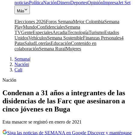
noticias
Política
Nación
Dinero
Deportes
Opinión
Impresa
Jet Set
Más
Elecciones 2026
Foros Semana
Mejor Colombia
Semana
Play
Mundo
Confidenciales
Semana
TV
Gente
Especiales
Arcadia
Tecnología
Turismo
Estados
Unidos
Vehículos
Semana Sostenible
Finanzas Personales
4
Patas
Salud
Loterías
Educación
Contenido en
colaboración
Semana Rural
Mujeres
Semana
|
Nación
|
Cali
Nación
Condenan a 31 años a integrantes de las
disidencias de las Farc que asesinaron a
cinco jóvenes en Buga
Esta masacre se registró en enero de 2021
Siga las noticias de SEMANA en Google Discover y manténgase