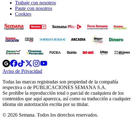
Trabaje con nosotros
Paute con nosotros
Cookies
Opens
Opens
Opens
Opens
Opens
in
in
in
in
in
Aviso de Privacidad
Opens
new
new
new
new
new
in
window
window
window
window
window
Todas las marcas registradas son propiedad de la compañía
new
respectiva o de PUBLICACIONES SEMANA S.A.
window
Se prohíbe la reproducción total o parcial de cualquiera de los
contenidos que aquí aparezca, así como su traducción a cualquier
idioma sin autorización escrita por su titular.
© 2026 Semana. Todos los derechos reservados.