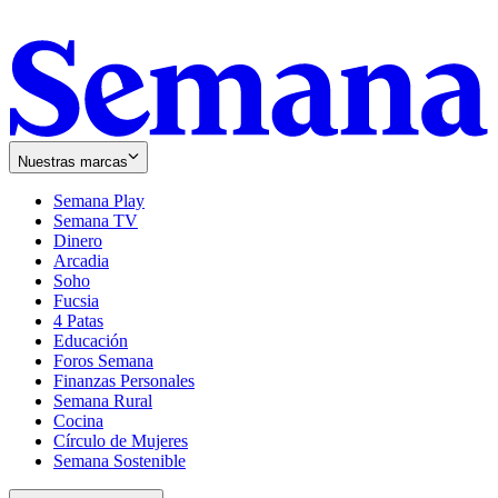
Nuestras marcas
Semana Play
Semana TV
Dinero
Arcadia
Soho
Opens
Fucsia
in
Opens
4 Patas
new
in
Educación
window
new
Foros Semana
window
Finanzas Personales
Semana Rural
Cocina
Círculo de Mujeres
Semana Sostenible