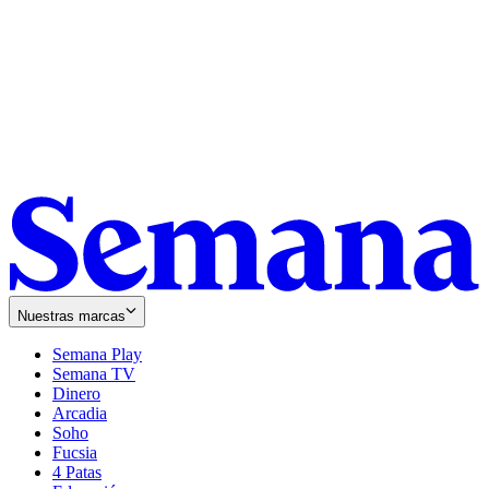
Nuestras marcas
Semana Play
Semana TV
Dinero
Arcadia
Soho
Opens
Fucsia
in
Opens
4 Patas
new
in