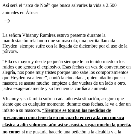
Así será el “arca de Noé” que busca salvarles la vida a 2.500
animales en África
La señora Vhianny Ramírez estuvo presente durante la
manifestación relatando que su mascota, una perrita llamada
Heyden, siempre sufre con la llegada de diciembre por el uso de la
pólvora.
“Ella es mayor y desde pequeña siempre le ha tenido miedo a los
ruidos que genera el explosivo. Esas fechas en vez de convertirse en
alegría, nos pone muy tristes porque uno sabe los comportamientos
que Heyden va a tener”, contó la ciudadana, quien añadió que su
mascota se asusta mucho, empieza a dar vueltas de un lado a otro,
jadea exageradamente y su frecuencia cardíaca aumenta.
Vhianny y su familia sufren cada año esta situación, asegura que
siente que en cualquier momento, durante esas fechas, le va a dar un
infarto a su mascota.
“Siempre se toman las medidas de
precaución como tenerla en mi cuarto encerrada con música
clásica a alto volumen, aún así se asusta, raspa mucho la puerta,
no come;
si me gustaría hacerle una petición a la alcaldía y a la