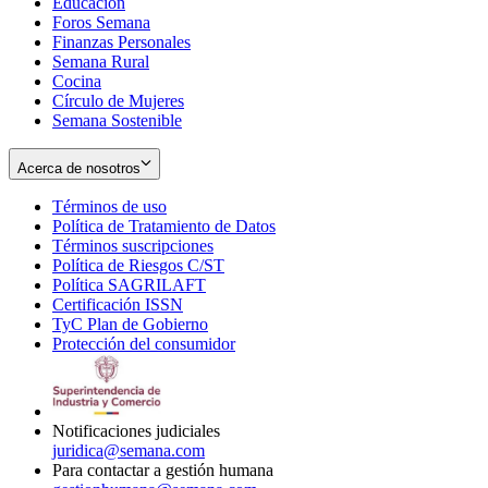
Educación
window
new
Foros Semana
window
Finanzas Personales
Semana Rural
Cocina
Círculo de Mujeres
Semana Sostenible
Acerca de nosotros
Términos de uso
Opens
Política de Tratamiento de Datos
in
Opens
Términos suscripciones
new
Opens
in
Política de Riesgos C/ST
window
in
Opens
new
Política SAGRILAFT
Opens
new
in
window
Certificación ISSN
Opens
in
window
new
TyC Plan de Gobierno
in
new
Opens
window
Protección del consumidor
new
window
in
Opens
window
new
in
window
new
window
Notificaciones judiciales
juridica@semana.com
Para contactar a gestión humana