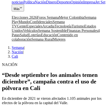
noticias
Política
Nación
Dinero
Deportes
Opinión
Impresa
Jet Set
Más
Elecciones 2026
Foros Semana
Mejor Colombia
Semana
Play
Mundo
Confidenciales
Semana
TV
Gente
Especiales
Arcadia
Tecnología
Turismo
Estados
Unidos
Vehículos
Semana Sostenible
Finanzas Personales
4
Patas
Salud
Loterías
Educación
Contenido en
colaboración
Semana Rural
Mujeres
Semana
|
Nación
|
Cali
NACIÓN
“Desde septiembre los animales temen
diciembre”, campaña contra el uso de
pólvora en Cali
En diciembre de 2021 se vieron afectados 1.105 animales por los
efectos de la pólvora en la capital del Valle.