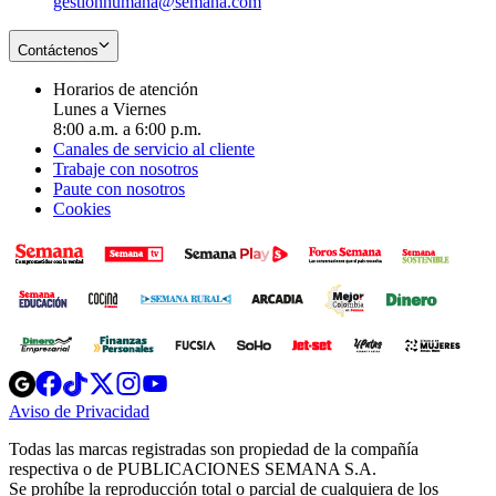
gestionhumana@semana.com
Contáctenos
Horarios de atención
Lunes a Viernes
8:00 a.m. a 6:00 p.m.
Canales de servicio al cliente
Trabaje con nosotros
Paute con nosotros
Cookies
Opens
Opens
Opens
Opens
Opens
in
in
in
in
in
Aviso de Privacidad
Opens
new
new
new
new
new
in
window
window
window
window
window
Todas las marcas registradas son propiedad de la compañía
new
respectiva o de PUBLICACIONES SEMANA S.A.
window
Se prohíbe la reproducción total o parcial de cualquiera de los