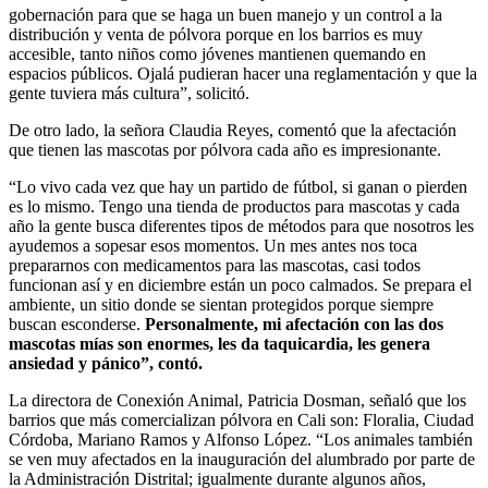
gobernación para que se haga un buen manejo y un control a la
distribución y venta de pólvora porque en los barrios es muy
accesible, tanto niños como jóvenes mantienen quemando en
espacios públicos. Ojalá pudieran hacer una reglamentación y que la
gente tuviera más cultura”, solicitó.
De otro lado, la señora Claudia Reyes, comentó que la afectación
que tienen las mascotas por pólvora cada año es impresionante.
“Lo vivo cada vez que hay un partido de fútbol, si ganan o pierden
es lo mismo. Tengo una tienda de productos para mascotas y cada
año la gente busca diferentes tipos de métodos para que nosotros les
ayudemos a sopesar esos momentos. Un mes antes nos toca
prepararnos con medicamentos para las mascotas, casi todos
funcionan así y en diciembre están un poco calmados. Se prepara el
ambiente, un sitio donde se sientan protegidos porque siempre
buscan esconderse.
Personalmente, mi afectación con las dos
mascotas mías son enormes, les da taquicardia, les genera
ansiedad y pánico”, contó.
La directora de Conexión Animal, Patricia Dosman, señaló que los
barrios que más comercializan pólvora en Cali son: Floralia, Ciudad
Córdoba, Mariano Ramos y Alfonso López. “Los animales también
se ven muy afectados en la inauguración del alumbrado por parte de
la Administración Distrital; igualmente durante algunos años,