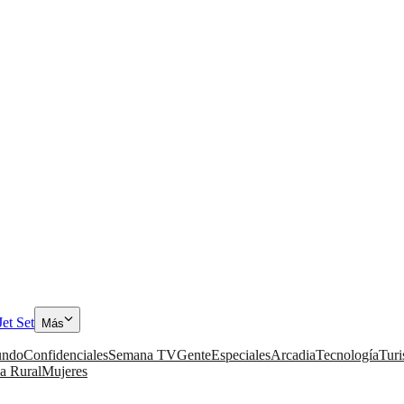
Jet Set
Más
ndo
Confidenciales
Semana TV
Gente
Especiales
Arcadia
Tecnología
Tur
a Rural
Mujeres