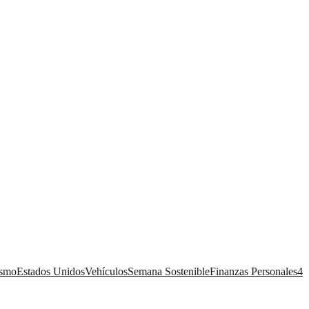
ismo
Estados Unidos
Vehículos
Semana Sostenible
Finanzas Personales
4