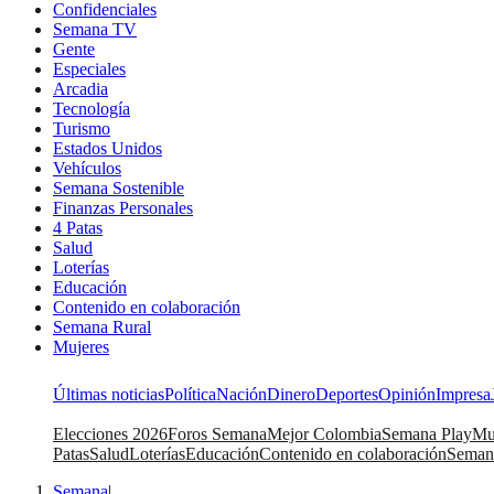
Confidenciales
Semana TV
Gente
Especiales
Arcadia
Tecnología
Turismo
Estados Unidos
Vehículos
Semana Sostenible
Finanzas Personales
4 Patas
Salud
Loterías
Educación
Contenido en colaboración
Semana Rural
Mujeres
Últimas noticias
Política
Nación
Dinero
Deportes
Opinión
Impresa
Elecciones 2026
Foros Semana
Mejor Colombia
Semana Play
Mu
Patas
Salud
Loterías
Educación
Contenido en colaboración
Seman
Semana
|