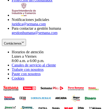
Protección del consumidor
new
window
in
Opens
window
new
in
window
new
window
Notificaciones judiciales
juridica@semana.com
Para contactar a gestión humana
gestionhumana@semana.com
Contáctenos
Horarios de atención
Lunes a Viernes
8:00 a.m. a 6:00 p.m.
Canales de servicio al cliente
Trabaje con nosotros
Paute con nosotros
Cookies