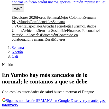
noticias
Política
Nación
Dinero
Deportes
Opinión
Impresa
Jet Set
Más
Elecciones 2026
Foros Semana
Mejor Colombia
Semana
Play
Mundo
Confidenciales
Semana
TV
Gente
Especiales
Arcadia
Tecnología
Turismo
Estados
Unidos
Vehículos
Semana Sostenible
Finanzas Personales
4
Patas
Salud
Loterías
Educación
Contenido en
colaboración
Semana Rural
Mujeres
Semana
|
Nación
|
Cali
Nación
En Yumbo hay más zancudos de lo
normal; le contamos a que se debe
Con esto las autoridades de salud buscan mermar el Dengue.
Siga las noticias de SEMANA en Google Discover y manténgase
informado