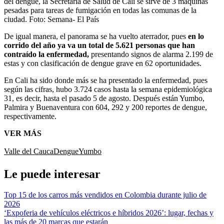
del dengue, la Secretaría de Salud de Cali se sirve de 3 máquinas
pesadas para tareas de fumigación en todas las comunas de la
ciudad.
Foto:
Semana- El País
De igual manera, el panorama se ha vuelto aterrador, pues
en lo
corrido del año ya va un total de 5.621 personas que han
contraído la enfermedad,
presentando signos de alarma 2.199 de
estas y con clasificación de dengue grave en 62 oportunidades.
En Cali ha sido donde más se ha presentado la enfermedad, pues
según las cifras, hubo 3.724 casos hasta la semana epidemiológica
31, es decir, hasta el pasado 5 de agosto. Después están Yumbo,
Palmira y Buenaventura con 604, 292 y 200 reportes de dengue,
respectivamente.
VER MÁS
Valle del Cauca
Dengue
Yumbo
Le puede interesar
Top 15 de los carros más vendidos en Colombia durante julio de
2026
‘Expoferia de vehículos eléctricos e híbridos 2026’: lugar, fechas y
las más de 20 marcas que estarán