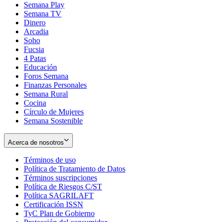
Semana Play
Semana TV
Dinero
Arcadia
Soho
Opens
Fucsia
in
Opens
4 Patas
new
in
Educación
window
new
Foros Semana
window
Finanzas Personales
Semana Rural
Cocina
Círculo de Mujeres
Semana Sostenible
Acerca de nosotros
Términos de uso
Opens
Política de Tratamiento de Datos
in
Opens
Términos suscripciones
new
Opens
in
Política de Riesgos C/ST
window
in
Opens
new
Política SAGRILAFT
Opens
new
in
window
Certificación ISSN
Opens
in
window
new
TyC Plan de Gobierno
in
new
Opens
window