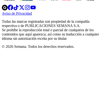
Opens
Opens
Opens
Opens
Opens
in
in
in
in
in
Aviso de Privacidad
Opens
new
new
new
new
new
in
window
window
window
window
window
Todas las marcas registradas son propiedad de la compañía
new
respectiva o de PUBLICACIONES SEMANA S.A.
window
Se prohíbe la reproducción total o parcial de cualquiera de los
contenidos que aquí aparezca, así como su traducción a cualquier
idioma sin autorización escrita por su titular.
© 2026 Semana. Todos los derechos reservados.