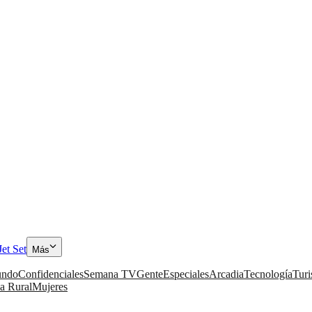
Jet Set
Más
ndo
Confidenciales
Semana TV
Gente
Especiales
Arcadia
Tecnología
Tur
a Rural
Mujeres