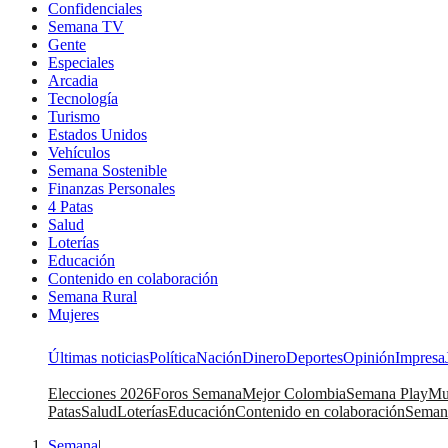
Confidenciales
Semana TV
Gente
Especiales
Arcadia
Tecnología
Turismo
Estados Unidos
Vehículos
Semana Sostenible
Finanzas Personales
4 Patas
Salud
Loterías
Educación
Contenido en colaboración
Semana Rural
Mujeres
Últimas noticias
Política
Nación
Dinero
Deportes
Opinión
Impresa
Elecciones 2026
Foros Semana
Mejor Colombia
Semana Play
Mu
Patas
Salud
Loterías
Educación
Contenido en colaboración
Seman
Semana
|