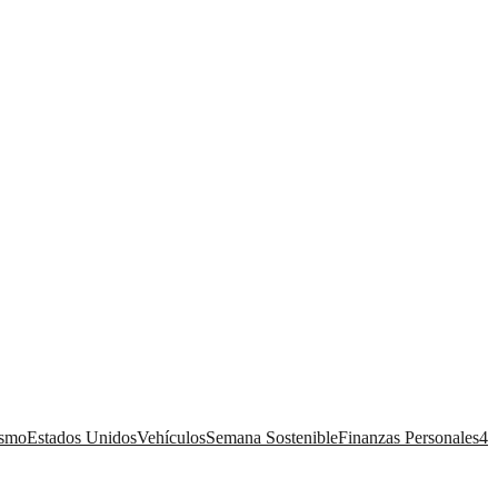
ismo
Estados Unidos
Vehículos
Semana Sostenible
Finanzas Personales
4