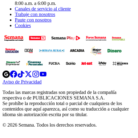
8:00 a.m. a 6:00 p.m.
Canales de servicio al cliente
Trabaje con nosotros
Paute con nosotros
Cookies
Opens
Opens
Opens
Opens
Opens
in
in
in
in
in
Aviso de Privacidad
Opens
new
new
new
new
new
in
window
window
window
window
window
Todas las marcas registradas son propiedad de la compañía
new
respectiva o de PUBLICACIONES SEMANA S.A.
window
Se prohíbe la reproducción total o parcial de cualquiera de los
contenidos que aquí aparezca, así como su traducción a cualquier
idioma sin autorización escrita por su titular.
© 2026 Semana. Todos los derechos reservados.