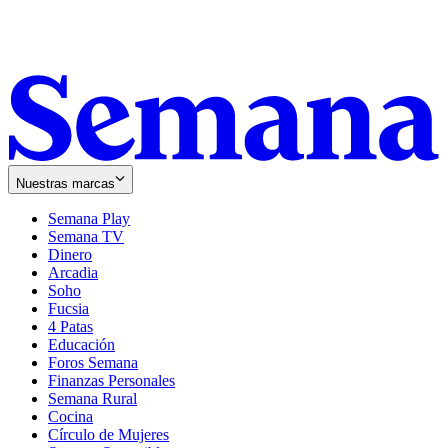
Nuestras marcas
Semana Play
Semana TV
Dinero
Arcadia
Soho
Opens
Fucsia
in
Opens
4 Patas
new
in
Educación
window
new
Foros Semana
window
Finanzas Personales
Semana Rural
Cocina
Círculo de Mujeres