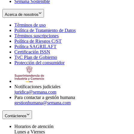
Semana Sostenible
Acerca de nosotros
Términos de uso
Opens
Política de Tratamiento de Datos
in
Opens
Términos suscripciones
new
Opens
in
Política de Riesgos C/ST
window
in
Opens
new
Política SAGRILAFT
Opens
new
in
window
Certificación ISSN
Opens
in
window
new
TyC Plan de Gobierno
in
new
Opens
window
Protección del consumidor
new
window
in
Opens
window
new
in
window
new
window
Notificaciones judiciales
juridica@semana.com
Para contactar a gestión humana
gestionhumana@semana.com
Contáctenos
Horarios de atención
Lunes a Viernes