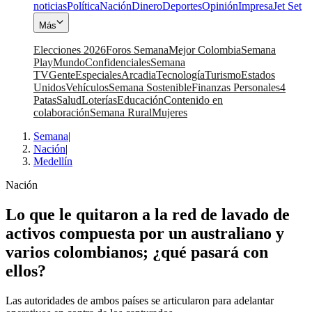
noticias
Política
Nación
Dinero
Deportes
Opinión
Impresa
Jet Set
Más
Elecciones 2026
Foros Semana
Mejor Colombia
Semana
Play
Mundo
Confidenciales
Semana
TV
Gente
Especiales
Arcadia
Tecnología
Turismo
Estados
Unidos
Vehículos
Semana Sostenible
Finanzas Personales
4
Patas
Salud
Loterías
Educación
Contenido en
colaboración
Semana Rural
Mujeres
Semana
|
Nación
|
Medellín
Nación
Lo que le quitaron a la red de lavado de
activos compuesta por un australiano y
varios colombianos; ¿qué pasará con
ellos?
Las autoridades de ambos países se articularon para adelantar