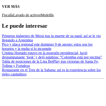
VER MÁS
Fiscalía
Lavado de activos
Medellín
Le puede interesar
Primeras imágenes de Messi tras la muerte de su papá: así se le vio
llegando a Argentina
Pico y placa regional este domingo 9 de agosto: estos son los
horarios y la multa si lo incumple
Cristina Hurtado estuvo en la posesión presidencial, lució
despampanante ‘look’ y dejó palabras: “Colombia está por encima”
Tabla de posiciones de la Liga BetPlay tras victorias de Santa Fe,
Tolima y Fortaleza
Restaurante en el Tren de la Sabana: así es la experiencia sobre los
rieles capitalinos