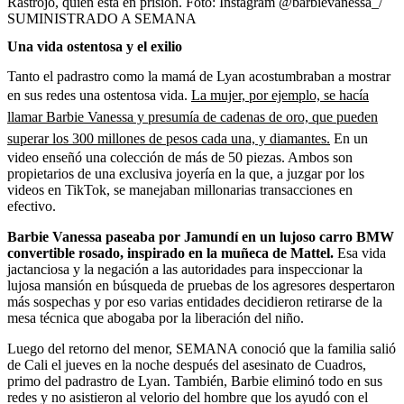
Rastrojo, quien está en prisión.
Foto:
Instagram @barbievanessa_/
SUMINISTRADO A SEMANA
Una vida ostentosa y el exilio
Tanto el padrastro como la mamá de Lyan acostumbraban a mostrar
en sus redes una ostentosa vida.
La mujer, por ejemplo, se hacía
llamar Barbie Vanessa y presumía de cadenas de oro, que pueden
superar los 300 millones de pesos cada una, y diamantes.
En un
video enseñó una colección de más de 50 piezas. Ambos son
propietarios de una exclusiva joyería en la que, a juzgar por los
videos en TikTok, se manejaban millonarias transacciones en
efectivo.
Barbie Vanessa paseaba por Jamundí en un lujoso carro BMW
convertible rosado, inspirado en la muñeca de Mattel.
Esa vida
jactanciosa y la negación a las autoridades para inspeccionar la
lujosa mansión en búsqueda de pruebas de los agresores despertaron
más sospechas y por eso varias entidades decidieron retirarse de la
mesa técnica que abogaba por la liberación del niño.
Luego del retorno del menor, SEMANA conoció que la familia salió
de Cali el jueves en la noche después del asesinato de Cuadros,
primo del padrastro de Lyan. También, Barbie eliminó todo en sus
redes y no asistieron al velorio del hombre que los ayudó con el