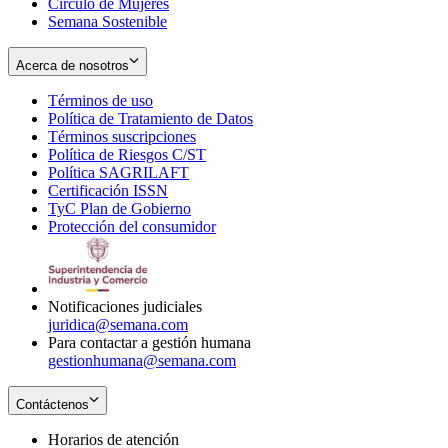
Círculo de Mujeres
Semana Sostenible
Acerca de nosotros
Términos de uso
Opens
Política de Tratamiento de Datos
in
Opens
Términos suscripciones
new
Opens
in
Política de Riesgos C/ST
window
in
Opens
new
Política SAGRILAFT
Opens
new
in
window
Certificación ISSN
Opens
in
window
new
TyC Plan de Gobierno
in
new
Opens
window
Protección del consumidor
new
window
in
Opens
window
new
in
window
new
window
Notificaciones judiciales
juridica@semana.com
Para contactar a gestión humana
gestionhumana@semana.com
Contáctenos
Horarios de atención