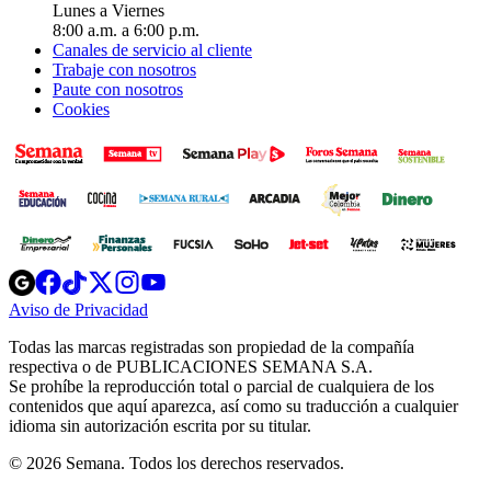
Lunes a Viernes
8:00 a.m. a 6:00 p.m.
Canales de servicio al cliente
Trabaje con nosotros
Paute con nosotros
Cookies
Opens
Opens
Opens
Opens
Opens
in
in
in
in
in
Aviso de Privacidad
Opens
new
new
new
new
new
in
window
window
window
window
window
Todas las marcas registradas son propiedad de la compañía
new
respectiva o de PUBLICACIONES SEMANA S.A.
window
Se prohíbe la reproducción total o parcial de cualquiera de los
contenidos que aquí aparezca, así como su traducción a cualquier
idioma sin autorización escrita por su titular.
© 2026 Semana. Todos los derechos reservados.