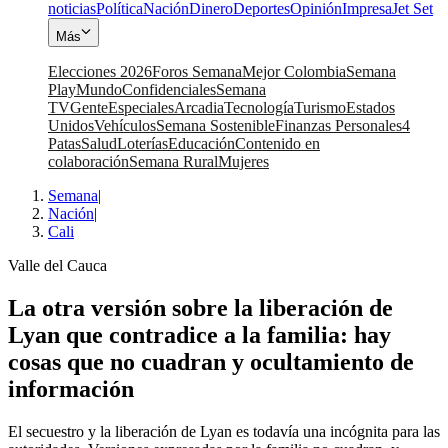
noticias
Política
Nación
Dinero
Deportes
Opinión
Impresa
Jet Set
Más
Elecciones 2026
Foros Semana
Mejor Colombia
Semana
Play
Mundo
Confidenciales
Semana
TV
Gente
Especiales
Arcadia
Tecnología
Turismo
Estados
Unidos
Vehículos
Semana Sostenible
Finanzas Personales
4
Patas
Salud
Loterías
Educación
Contenido en
colaboración
Semana Rural
Mujeres
Semana
|
Nación
|
Cali
Valle del Cauca
La otra versión sobre la liberación de
Lyan que contradice a la familia: hay
cosas que no cuadran y ocultamiento de
información
El secuestro y la liberación de Lyan es todavía una incógnita para las