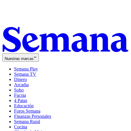
Nuestras marcas
Semana Play
Semana TV
Dinero
Arcadia
Soho
Opens
Fucsia
in
Opens
4 Patas
new
in
Educación
window
new
Foros Semana
window
Finanzas Personales
Semana Rural
Cocina