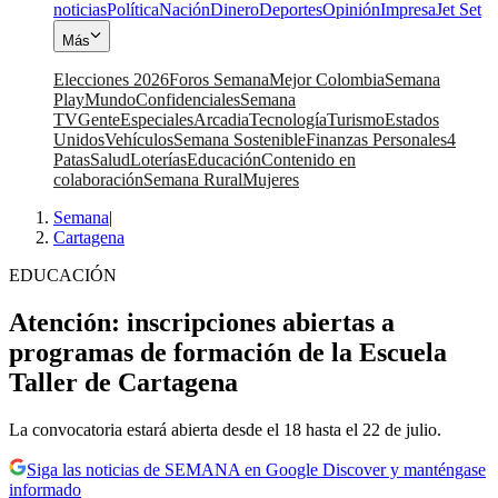
noticias
Política
Nación
Dinero
Deportes
Opinión
Impresa
Jet Set
Más
Elecciones 2026
Foros Semana
Mejor Colombia
Semana
Play
Mundo
Confidenciales
Semana
TV
Gente
Especiales
Arcadia
Tecnología
Turismo
Estados
Unidos
Vehículos
Semana Sostenible
Finanzas Personales
4
Patas
Salud
Loterías
Educación
Contenido en
colaboración
Semana Rural
Mujeres
Semana
|
Cartagena
EDUCACIÓN
Atención: inscripciones abiertas a
programas de formación de la Escuela
Taller de Cartagena
La convocatoria estará abierta desde el 18 hasta el 22 de julio.
Siga las noticias de SEMANA en Google Discover y manténgase
informado