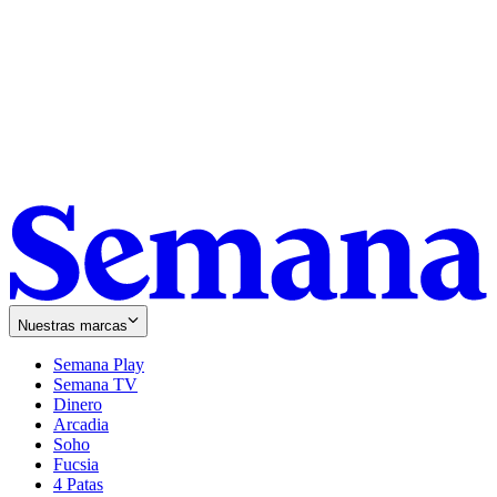
Nuestras marcas
Semana Play
Semana TV
Dinero
Arcadia
Soho
Opens
Fucsia
in
Opens
4 Patas
new
in