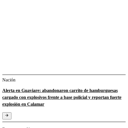
Nación
Alerta en Guaviare: abandonaron carrito de hamburguesas
cargado con explosivos frente a base policial y reportan fuerte
explosión en Calamar