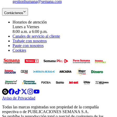
gestionhumana@semana.com
Contáctenos
Horarios de atención
Lunes a Viernes
8:00 a.m. a 6:00 p.m.
Canales de servicio al cliente
Trabaje con nosotros
Paute con nosotros
Cookies
Opens
Opens
Opens
Opens
Opens
in
in
in
in
in
Aviso de Privacidad
Opens
new
new
new
new
new
in
window
window
window
window
window
Todas las marcas registradas son propiedad de la compañía
new
respectiva o de PUBLICACIONES SEMANA S.A.
window
Se prohíbe la reproducción total o parcial de cualquiera de los