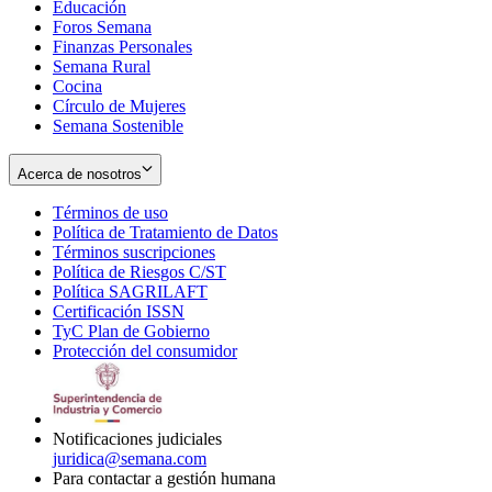
Educación
window
new
Foros Semana
window
Finanzas Personales
Semana Rural
Cocina
Círculo de Mujeres
Semana Sostenible
Acerca de nosotros
Términos de uso
Opens
Política de Tratamiento de Datos
in
Opens
Términos suscripciones
new
Opens
in
Política de Riesgos C/ST
window
in
Opens
new
Política SAGRILAFT
Opens
new
in
window
Certificación ISSN
Opens
in
window
new
TyC Plan de Gobierno
in
new
Opens
window
Protección del consumidor
new
window
in
Opens
window
new
in
window
new
window
Notificaciones judiciales
juridica@semana.com
Para contactar a gestión humana