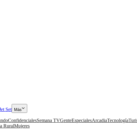
Jet Set
Más
ndo
Confidenciales
Semana TV
Gente
Especiales
Arcadia
Tecnología
Tur
a Rural
Mujeres