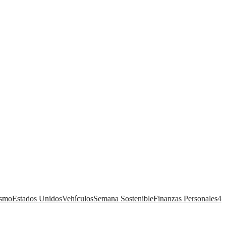
ismo
Estados Unidos
Vehículos
Semana Sostenible
Finanzas Personales
4