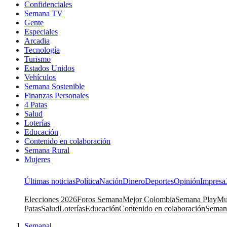
Confidenciales
Semana TV
Gente
Especiales
Arcadia
Tecnología
Turismo
Estados Unidos
Vehículos
Semana Sostenible
Finanzas Personales
4 Patas
Salud
Loterías
Educación
Contenido en colaboración
Semana Rural
Mujeres
Últimas noticias
Política
Nación
Dinero
Deportes
Opinión
Impresa
Elecciones 2026
Foros Semana
Mejor Colombia
Semana Play
Mu
Patas
Salud
Loterías
Educación
Contenido en colaboración
Seman
Semana
|