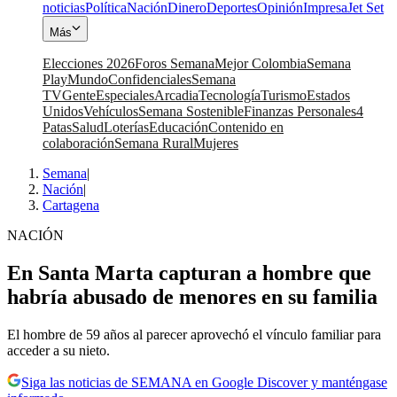
noticias
Política
Nación
Dinero
Deportes
Opinión
Impresa
Jet Set
Más
Elecciones 2026
Foros Semana
Mejor Colombia
Semana
Play
Mundo
Confidenciales
Semana
TV
Gente
Especiales
Arcadia
Tecnología
Turismo
Estados
Unidos
Vehículos
Semana Sostenible
Finanzas Personales
4
Patas
Salud
Loterías
Educación
Contenido en
colaboración
Semana Rural
Mujeres
Semana
|
Nación
|
Cartagena
NACIÓN
En Santa Marta capturan a hombre que
habría abusado de menores en su familia
El hombre de 59 años al parecer aprovechó el vínculo familiar para
acceder a su nieto.
Siga las noticias de SEMANA en Google Discover y manténgase