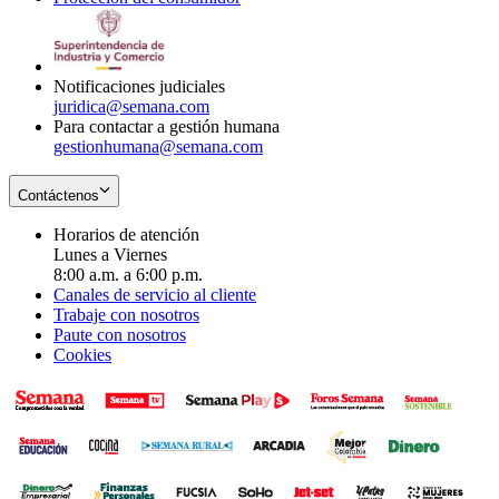
window
new
in
window
new
window
Notificaciones judiciales
juridica@semana.com
Para contactar a gestión humana
gestionhumana@semana.com
Contáctenos
Horarios de atención
Lunes a Viernes
8:00 a.m. a 6:00 p.m.
Canales de servicio al cliente
Trabaje con nosotros
Paute con nosotros
Cookies