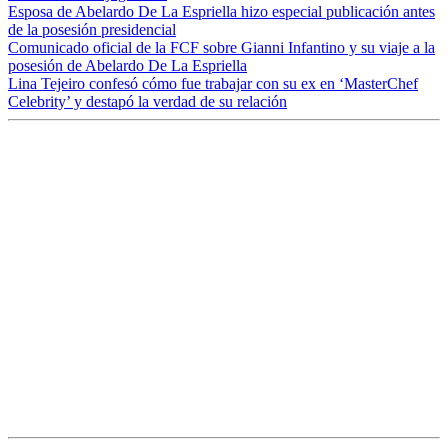
Esposa de Abelardo De La Espriella hizo especial publicación antes
de la posesión presidencial
Comunicado oficial de la FCF sobre Gianni Infantino y su viaje a la
posesión de Abelardo De La Espriella
Lina Tejeiro confesó cómo fue trabajar con su ex en ‘MasterChef
Celebrity’ y destapó la verdad de su relación