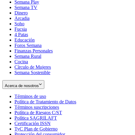
Semana Play
Semana TV
Dinero
Arcadia
Soho
Opens
Fucsia
in
Opens
4 Patas
new
in
Educación
window
new
Foros Semana
window
Finanzas Personales
Semana Rural
Cocina
Círculo de Mujeres
Semana Sostenible
Acerca de nosotros
Términos de uso
Opens
Política de Tratamiento de Datos
in
Opens
Términos suscripciones
new
Opens
in
Política de Riesgos C/ST
window
in
Opens
new
Política SAGRILAFT
Opens
new
in
window
Certificación ISSN
Opens
in
window
new
TyC Plan de Gobierno
in
new
Opens
window
Protección del consumidor
new
window
in
Opens