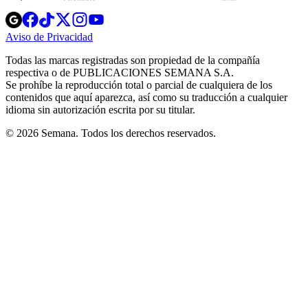
Opens
Opens
Opens
Opens
Opens
in
in
in
in
in
Aviso de Privacidad
Opens
new
new
new
new
new
in
window
window
window
window
window
Todas las marcas registradas son propiedad de la compañía
new
respectiva o de PUBLICACIONES SEMANA S.A.
window
Se prohíbe la reproducción total o parcial de cualquiera de los
contenidos que aquí aparezca, así como su traducción a cualquier
idioma sin autorización escrita por su titular.
© 2026 Semana. Todos los derechos reservados.