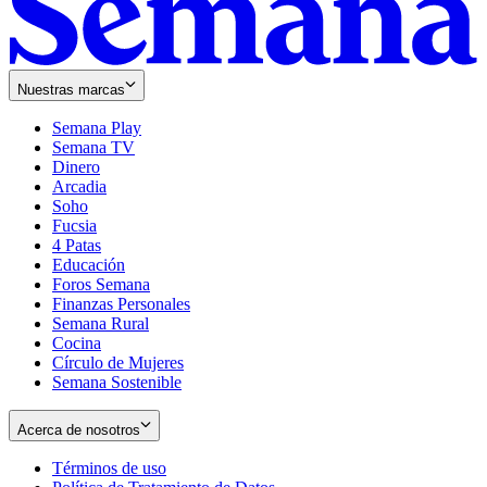
Nuestras marcas
Semana Play
Semana TV
Dinero
Arcadia
Soho
Opens
Fucsia
in
Opens
4 Patas
new
in
Educación
window
new
Foros Semana
window
Finanzas Personales
Semana Rural
Cocina
Círculo de Mujeres
Semana Sostenible
Acerca de nosotros
Términos de uso
Opens