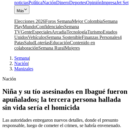
noticias
Política
Nación
Dinero
Deportes
Opinión
Impresa
Jet Set
Más
Elecciones 2026
Foros Semana
Mejor Colombia
Semana
Play
Mundo
Confidenciales
Semana
TV
Gente
Especiales
Arcadia
Tecnología
Turismo
Estados
Unidos
Vehículos
Semana Sostenible
Finanzas Personales
4
Patas
Salud
Loterías
Educación
Contenido en
colaboración
Semana Rural
Mujeres
Semana
|
Nación
|
Manizales
Nación
Niña y su tío asesinados en Ibagué fueron
apuñalados; la tercera persona hallada
sin vida sería el homicida
Las autoridades entregaron nuevos detalles, donde el presunto
responsable, luego de cometer el crimen, se habría envenenado.