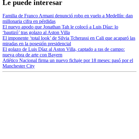
Le puede interesar
Familia de Franco Armani denunció robo en vuelo a Medellín: dan
millonaria cifra en pérdidas
El nuevo apodo que Jonathan Tah le colocó a Luis Díaz: lo
‘bautizó’ tras golazo al Aston Villa
El imponente ‘total look’ de Silvia Tcherassi en Cali que acaparó las
miradas en la posesión presidencial
El golazo de Luis Díaz al Aston Villa, captado a ras de campo:
nueva obra de arte con Bayern
Atlético Nacional firma un nuevo fichaje por 18 meses: pasó por el
Manchester City