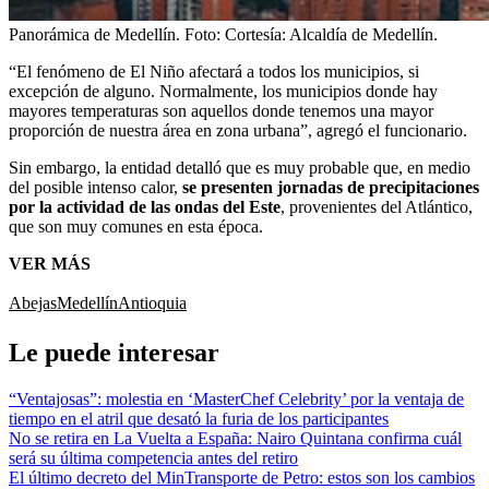
Panorámica de Medellín.
Foto:
Cortesía: Alcaldía de Medellín.
“El fenómeno de El Niño afectará a todos los municipios, si
excepción de alguno. Normalmente, los municipios donde hay
mayores temperaturas son aquellos donde tenemos una mayor
proporción de nuestra área en zona urbana”, agregó el funcionario.
Sin embargo, la entidad detalló que es muy probable que, en medio
del posible intenso calor,
se presenten jornadas de precipitaciones
por la actividad de las ondas del Este
, provenientes del Atlántico,
que son muy comunes en esta época.
VER MÁS
Abejas
Medellín
Antioquia
Le puede interesar
“Ventajosas”: molestia en ‘MasterChef Celebrity’ por la ventaja de
tiempo en el atril que desató la furia de los participantes
No se retira en La Vuelta a España: Nairo Quintana confirma cuál
será su última competencia antes del retiro
El último decreto del MinTransporte de Petro: estos son los cambios