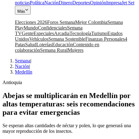
noticias
Política
Nación
Dinero
Deportes
Opinión
Impresa
Jet Set
Más
Elecciones 2026
Foros Semana
Mejor Colombia
Semana
Play
Mundo
Confidenciales
Semana
TV
Gente
Especiales
Arcadia
Tecnología
Turismo
Estados
Unidos
Vehículos
Semana Sostenible
Finanzas Personales
4
Patas
Salud
Loterías
Educación
Contenido en
colaboración
Semana Rural
Mujeres
Semana
|
Nación
|
Medellín
Antioquia
Abejas se multiplicarán en Medellín por
altas temperaturas: seis recomendaciones
para evitar emergencias
Se esperan altas cantidades de néctar y polen, lo que generará una
mayor reproducción de los insectos.