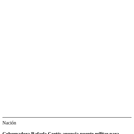
Nación
Gobernadora Rafaela Cortés anuncia puente militar para