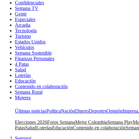
Confidenciales
Semana TV
Gente
Especiales
Arcadia
Tecnología
Turismo
Estados Unidos
Vehículos
Semana Sostenible
Finanzas Personales
4 Patas
Salud
Loterías
Educación
Contenido en colaboración
Semana Rural
Mujeres
Últimas noticias
Política
Nación
Dinero
Deportes
Opinión
Impresa
Elecciones 2026
Foros Semana
Mejor Colombia
Semana Play
Mu
Patas
Salud
Loterías
Educación
Contenido en colaboración
Seman
Semana
|