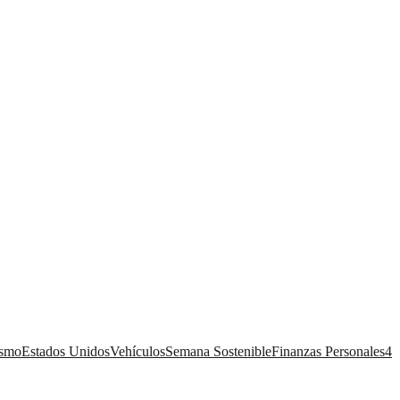
ismo
Estados Unidos
Vehículos
Semana Sostenible
Finanzas Personales
4