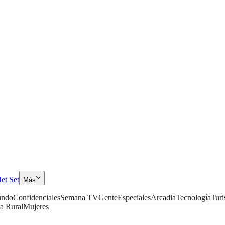
Jet Set
Más
ndo
Confidenciales
Semana TV
Gente
Especiales
Arcadia
Tecnología
Tur
a Rural
Mujeres