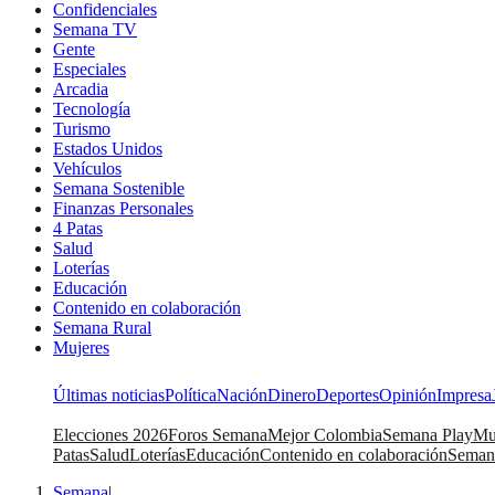
Confidenciales
Semana TV
Gente
Especiales
Arcadia
Tecnología
Turismo
Estados Unidos
Vehículos
Semana Sostenible
Finanzas Personales
4 Patas
Salud
Loterías
Educación
Contenido en colaboración
Semana Rural
Mujeres
Últimas noticias
Política
Nación
Dinero
Deportes
Opinión
Impresa
Elecciones 2026
Foros Semana
Mejor Colombia
Semana Play
Mu
Patas
Salud
Loterías
Educación
Contenido en colaboración
Seman
Semana
|