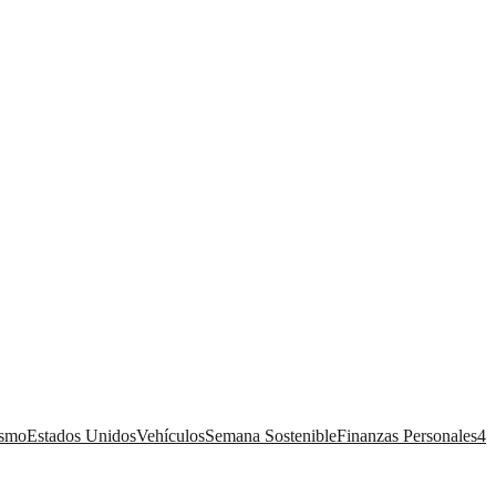
ismo
Estados Unidos
Vehículos
Semana Sostenible
Finanzas Personales
4