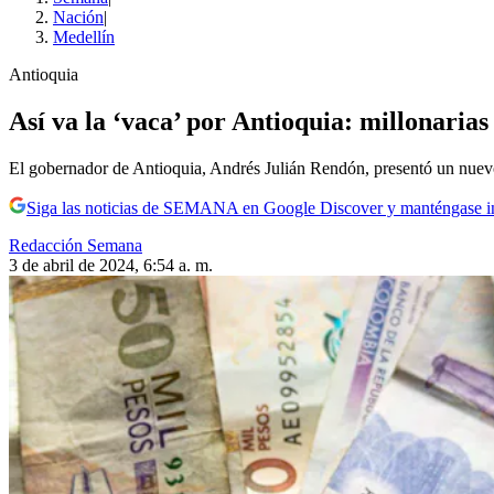
Nación
|
Medellín
Antioquia
Así va la ‘vaca’ por Antioquia: millonarias
El gobernador de Antioquia, Andrés Julián Rendón, presentó un nuevo 
Siga las noticias de SEMANA en Google Discover y manténgase 
Redacción Semana
3 de abril de 2024, 6:54 a. m.