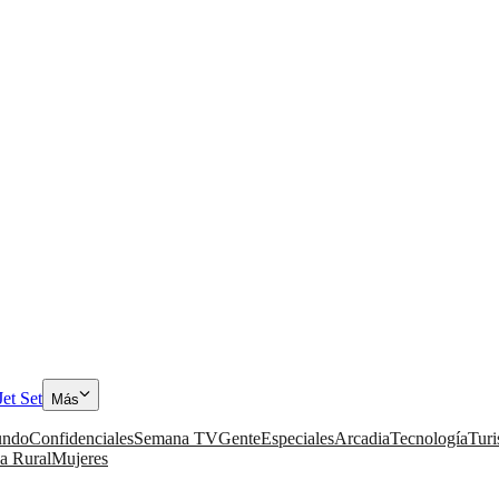
Jet Set
Más
ndo
Confidenciales
Semana TV
Gente
Especiales
Arcadia
Tecnología
Tur
a Rural
Mujeres