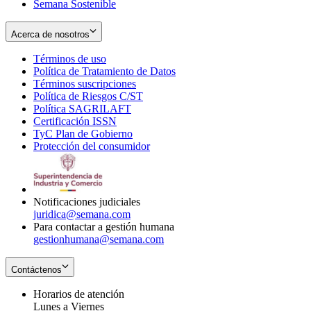
Semana Sostenible
Acerca de nosotros
Términos de uso
Opens
Política de Tratamiento de Datos
in
Opens
Términos suscripciones
new
Opens
in
Política de Riesgos C/ST
window
in
Opens
new
Política SAGRILAFT
Opens
new
in
window
Certificación ISSN
Opens
in
window
new
TyC Plan de Gobierno
in
new
Opens
window
Protección del consumidor
new
window
in
Opens
window
new
in
window
new
window
Notificaciones judiciales
juridica@semana.com
Para contactar a gestión humana
gestionhumana@semana.com
Contáctenos
Horarios de atención
Lunes a Viernes