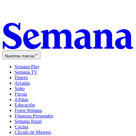
Nuestras marcas
Semana Play
Semana TV
Dinero
Arcadia
Soho
Opens
Fucsia
in
Opens
4 Patas
new
in
Educación
window
new
Foros Semana
window
Finanzas Personales
Semana Rural
Cocina
Círculo de Mujeres