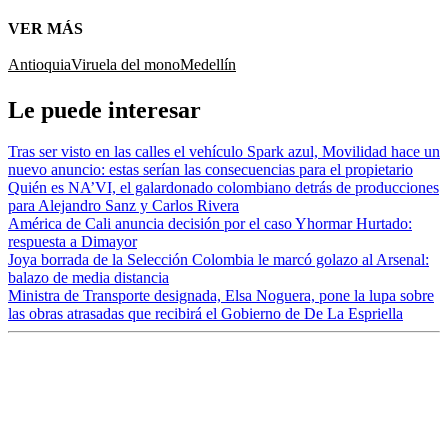
VER MÁS
Antioquia
Viruela del mono
Medellín
Le puede interesar
Tras ser visto en las calles el vehículo Spark azul, Movilidad hace un
nuevo anuncio: estas serían las consecuencias para el propietario
Quién es NA’VI, el galardonado colombiano detrás de producciones
para Alejandro Sanz y Carlos Rivera
América de Cali anuncia decisión por el caso Yhormar Hurtado:
respuesta a Dimayor
Joya borrada de la Selección Colombia le marcó golazo al Arsenal:
balazo de media distancia
Ministra de Transporte designada, Elsa Noguera, pone la lupa sobre
las obras atrasadas que recibirá el Gobierno de De La Espriella