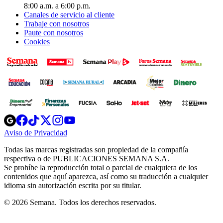
8:00 a.m. a 6:00 p.m.
Canales de servicio al cliente
Trabaje con nosotros
Paute con nosotros
Cookies
Opens
Opens
Opens
Opens
Opens
in
in
in
in
in
Aviso de Privacidad
Opens
new
new
new
new
new
in
window
window
window
window
window
Todas las marcas registradas son propiedad de la compañía
new
respectiva o de PUBLICACIONES SEMANA S.A.
window
Se prohíbe la reproducción total o parcial de cualquiera de los
contenidos que aquí aparezca, así como su traducción a cualquier
idioma sin autorización escrita por su titular.
© 2026 Semana. Todos los derechos reservados.