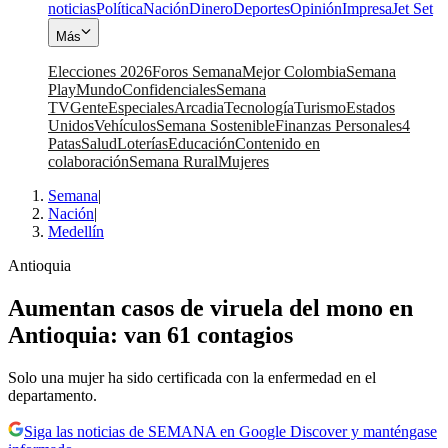
noticias
Política
Nación
Dinero
Deportes
Opinión
Impresa
Jet Set
Más
Elecciones 2026
Foros Semana
Mejor Colombia
Semana
Play
Mundo
Confidenciales
Semana
TV
Gente
Especiales
Arcadia
Tecnología
Turismo
Estados
Unidos
Vehículos
Semana Sostenible
Finanzas Personales
4
Patas
Salud
Loterías
Educación
Contenido en
colaboración
Semana Rural
Mujeres
Semana
|
Nación
|
Medellín
Antioquia
Aumentan casos de viruela del mono en
Antioquia: van 61 contagios
Solo una mujer ha sido certificada con la enfermedad en el
departamento.
Siga las noticias de SEMANA en Google Discover y manténgase