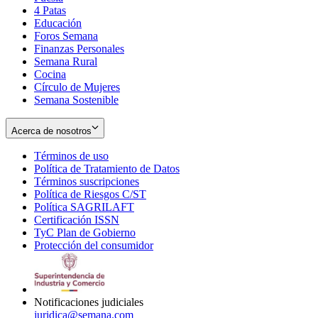
4 Patas
new
in
Educación
window
new
Foros Semana
window
Finanzas Personales
Semana Rural
Cocina
Círculo de Mujeres
Semana Sostenible
Acerca de nosotros
Términos de uso
Opens
Política de Tratamiento de Datos
in
Opens
Términos suscripciones
new
Opens
in
Política de Riesgos C/ST
window
in
Opens
new
Política SAGRILAFT
Opens
new
in
window
Certificación ISSN
Opens
in
window
new
TyC Plan de Gobierno
in
new
Opens
window
Protección del consumidor
new
window
in
Opens
window
new
in
window
new
window
Notificaciones judiciales
juridica@semana.com