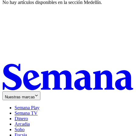
No hay artículos disponibles en la sección
Medellín
.
Nuestras marcas
Semana Play
Semana TV
Dinero
Arcadia
Soho
Opens
Fucsia
in
Opens