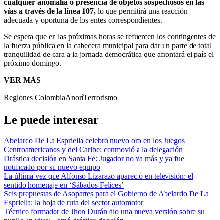
cualquier anomalía o presencia de objetos sospechosos en las
vías a través de la línea 107,
lo que permitirá una reacción
adecuada y oportuna de los entes correspondientes.
Se espera que en las próximas horas se refuercen los contingentes de
la fuerza pública en la cabecera municipal para dar un parte de total
tranquilidad de cara a la jornada democrática que afrontará el país el
próximo domingo.
VER MÁS
Regiones Colombia
Anorí
Terrorismo
Le puede interesar
Abelardo De La Espriella celebró nuevo oro en los Juegos
Centroamericanos y del Caribe: conmovió a la delegación
Drástica decisión en Santa Fe: Jugador no va más y ya fue
notificado por su nuevo equipo
La última vez que Alfonso Lizarazo apareció en televisión: el
sentido homenaje en ‘Sábados Felices’
Seis propuestas de Asopartes para el Gobierno de Abelardo De La
Espriella: la hoja de ruta del sector automotor
Técnico formador de Jhon Durán dio una nueva versión sobre su