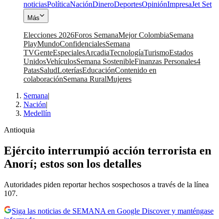
noticias
Política
Nación
Dinero
Deportes
Opinión
Impresa
Jet Set
Más
Elecciones 2026
Foros Semana
Mejor Colombia
Semana
Play
Mundo
Confidenciales
Semana
TV
Gente
Especiales
Arcadia
Tecnología
Turismo
Estados
Unidos
Vehículos
Semana Sostenible
Finanzas Personales
4
Patas
Salud
Loterías
Educación
Contenido en
colaboración
Semana Rural
Mujeres
Semana
|
Nación
|
Medellín
Antioquia
Ejército interrumpió acción terrorista en
Anorí; estos son los detalles
Autoridades piden reportar hechos sospechosos a través de la línea
107.
Siga las noticias de SEMANA en Google Discover y manténgase