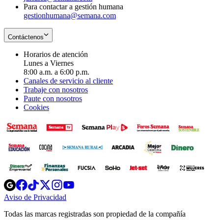
Para contactar a gestión humana
gestionhumana@semana.com
Contáctenos
Horarios de atención
Lunes a Viernes
8:00 a.m. a 6:00 p.m.
Canales de servicio al cliente
Trabaje con nosotros
Paute con nosotros
Cookies
Opens
Opens
Opens
Opens
Opens
in
in
in
in
in
Aviso de Privacidad
Opens
new
new
new
new
new
in
window
window
window
window
window
Todas las marcas registradas son propiedad de la compañía
new