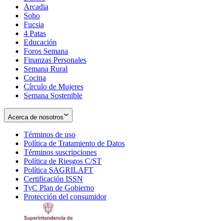
Arcadia
Soho
Opens
Fucsia
in
Opens
4 Patas
new
in
Educación
window
new
Foros Semana
window
Finanzas Personales
Semana Rural
Cocina
Círculo de Mujeres
Semana Sostenible
Acerca de nosotros
Términos de uso
Opens
Política de Tratamiento de Datos
in
Opens
Términos suscripciones
new
Opens
in
Política de Riesgos C/ST
window
in
Opens
new
Política SAGRILAFT
Opens
new
in
window
Certificación ISSN
Opens
in
window
new
TyC Plan de Gobierno
in
new
Opens
window
Protección del consumidor
new
window
in
Opens
window
new
in
window
new