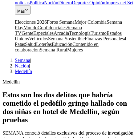
noticias
Política
Nación
Dinero
Deportes
Opinión
Impresa
Jet Set
Más
Elecciones 2026
Foros Semana
Mejor Colombia
Semana
Play
Mundo
Confidenciales
Semana
TV
Gente
Especiales
Arcadia
Tecnología
Turismo
Estados
Unidos
Vehículos
Semana Sostenible
Finanzas Personales
4
Patas
Salud
Loterías
Educación
Contenido en
colaboración
Semana Rural
Mujeres
Semana
|
Nación
|
Medellín
Medellín
Estos son los dos delitos que habría
cometido el pedófilo gringo hallado con
dos niñas en hotel de Medellín, según
pruebas
SEMANA conoció detalles exclusivos del proceso de investigación