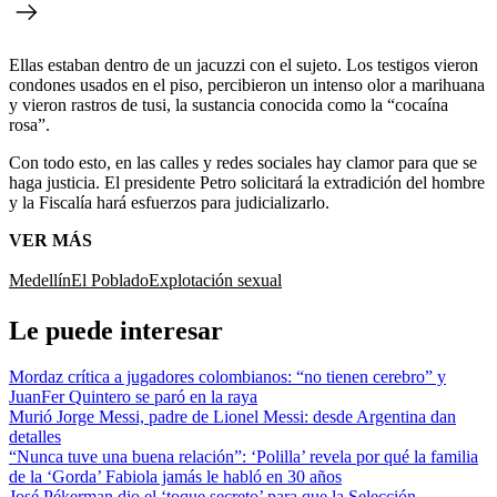
Ellas estaban dentro de un jacuzzi con el sujeto. Los testigos vieron
condones usados en el piso, percibieron un intenso olor a marihuana
y vieron rastros de tusi, la sustancia conocida como la “cocaína
rosa”.
Con todo esto, en las calles y redes sociales hay clamor para que se
haga justicia. El presidente Petro solicitará la extradición del hombre
y la Fiscalía hará esfuerzos para judicializarlo.
VER MÁS
Medellín
El Poblado
Explotación sexual
Le puede interesar
Mordaz crítica a jugadores colombianos: “no tienen cerebro” y
JuanFer Quintero se paró en la raya
Murió Jorge Messi, padre de Lionel Messi: desde Argentina dan
detalles
“Nunca tuve una buena relación”: ‘Polilla’ revela por qué la familia
de la ‘Gorda’ Fabiola jamás le habló en 30 años
José Pékerman dio el ‘toque secreto’ para que la Selección