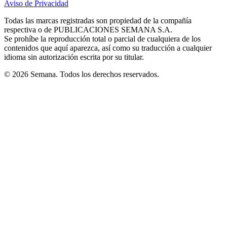
Aviso de Privacidad
Opens
new
new
new
new
new
in
window
window
window
window
window
Todas las marcas registradas son propiedad de la compañía
new
respectiva o de PUBLICACIONES SEMANA S.A.
window
Se prohíbe la reproducción total o parcial de cualquiera de los
contenidos que aquí aparezca, así como su traducción a cualquier
idioma sin autorización escrita por su titular.
© 2026 Semana. Todos los derechos reservados.