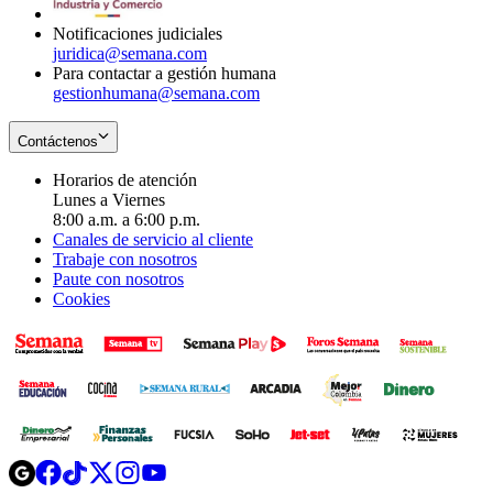
window
Notificaciones judiciales
juridica@semana.com
Para contactar a gestión humana
gestionhumana@semana.com
Contáctenos
Horarios de atención
Lunes a Viernes
8:00 a.m. a 6:00 p.m.
Canales de servicio al cliente
Trabaje con nosotros
Paute con nosotros
Cookies
Opens
Opens
Opens
Opens
Opens
in
in
in
in
in