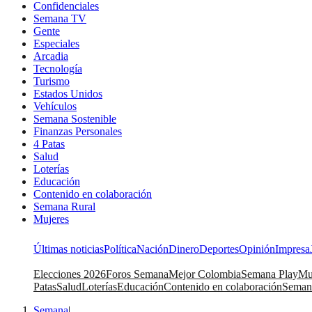
Confidenciales
Semana TV
Gente
Especiales
Arcadia
Tecnología
Turismo
Estados Unidos
Vehículos
Semana Sostenible
Finanzas Personales
4 Patas
Salud
Loterías
Educación
Contenido en colaboración
Semana Rural
Mujeres
Últimas noticias
Política
Nación
Dinero
Deportes
Opinión
Impresa
Elecciones 2026
Foros Semana
Mejor Colombia
Semana Play
Mu
Patas
Salud
Loterías
Educación
Contenido en colaboración
Seman
Semana
|