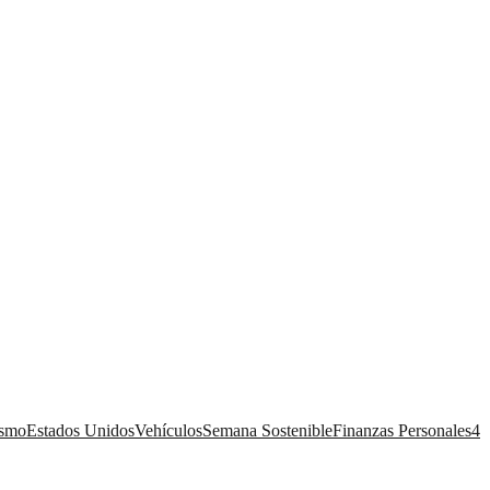
ismo
Estados Unidos
Vehículos
Semana Sostenible
Finanzas Personales
4