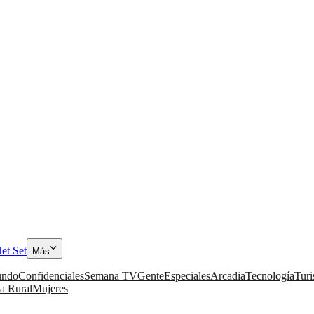
Jet Set
Más
ndo
Confidenciales
Semana TV
Gente
Especiales
Arcadia
Tecnología
Tur
a Rural
Mujeres