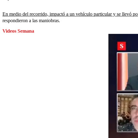
En medio del recorrido, impactó a un vehículo particular y se llevó po
respondieron a las maniobras.
Videos Semana