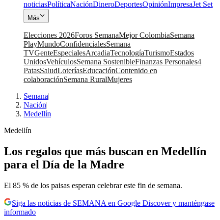
noticias
Política
Nación
Dinero
Deportes
Opinión
Impresa
Jet Set
Más
Elecciones 2026
Foros Semana
Mejor Colombia
Semana
Play
Mundo
Confidenciales
Semana
TV
Gente
Especiales
Arcadia
Tecnología
Turismo
Estados
Unidos
Vehículos
Semana Sostenible
Finanzas Personales
4
Patas
Salud
Loterías
Educación
Contenido en
colaboración
Semana Rural
Mujeres
Semana
|
Nación
|
Medellín
Medellín
Los regalos que más buscan en Medellín
para el Día de la Madre
El 85 % de los paisas esperan celebrar este fin de semana.
Siga las noticias de SEMANA en Google Discover y manténgase
informado