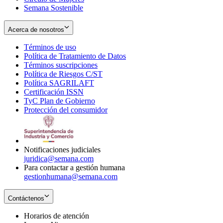
Semana Sostenible
Acerca de nosotros
Términos de uso
Opens
Política de Tratamiento de Datos
in
Opens
Términos suscripciones
new
Opens
in
Política de Riesgos C/ST
window
in
Opens
new
Política SAGRILAFT
Opens
new
in
window
Certificación ISSN
Opens
in
window
new
TyC Plan de Gobierno
in
new
Opens
window
Protección del consumidor
new
window
in
Opens
window
new
in
window
new
window
Notificaciones judiciales
juridica@semana.com
Para contactar a gestión humana
gestionhumana@semana.com
Contáctenos
Horarios de atención