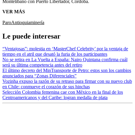
Montelíbano con Puerto Libertador, Córdoba.
VER MÁS
Paro
Antioquia
minería
Le puede interesar
“Ventajosas”: molestia en ‘MasterChef Celebrity’ por la ventaja de
tiempo en el atril que desató la furia de los participantes
No se retira en La Vuelta a España: Nairo Quintana confirma cuál
será su última competencia antes del retiro
El último decreto del MinTransporte de Petro: estos son los cambios
anunciados para “Zonas Diferenciales”
Vozinha expuso la razón de su retraso para firmar con su nuevo club
en Chile: conmueve el corazón de sus hinchas
Selección Colombia femenina cae con México en la final de los
Centroamericanos y del Caribe: logran medalla de plata