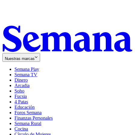
Nuestras marcas
Semana Play
Semana TV
Dinero
Arcadia
Soho
Opens
Fucsia
in
Opens
4 Patas
new
in
Educación
window
new
Foros Semana
window
Finanzas Personales
Semana Rural
Cocina
Círculo de Mujeres