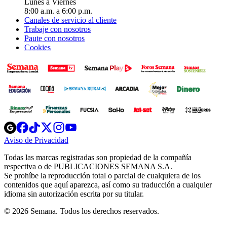
Lunes a Viernes
8:00 a.m. a 6:00 p.m.
Canales de servicio al cliente
Trabaje con nosotros
Paute con nosotros
Cookies
Opens
Opens
Opens
Opens
Opens
in
in
in
in
in
Aviso de Privacidad
Opens
new
new
new
new
new
in
window
window
window
window
window
Todas las marcas registradas son propiedad de la compañía
new
respectiva o de PUBLICACIONES SEMANA S.A.
window
Se prohíbe la reproducción total o parcial de cualquiera de los
contenidos que aquí aparezca, así como su traducción a cualquier
idioma sin autorización escrita por su titular.
© 2026 Semana. Todos los derechos reservados.