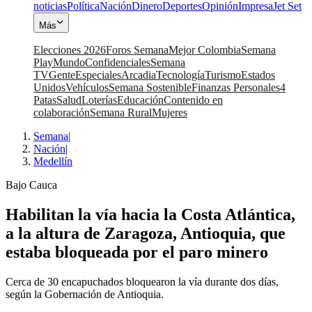
noticias
Política
Nación
Dinero
Deportes
Opinión
Impresa
Jet Set
Más
Elecciones 2026
Foros Semana
Mejor Colombia
Semana
Play
Mundo
Confidenciales
Semana
TV
Gente
Especiales
Arcadia
Tecnología
Turismo
Estados
Unidos
Vehículos
Semana Sostenible
Finanzas Personales
4
Patas
Salud
Loterías
Educación
Contenido en
colaboración
Semana Rural
Mujeres
Semana
|
Nación
|
Medellín
Bajo Cauca
Habilitan la vía hacia la Costa Atlántica,
a la altura de Zaragoza, Antioquia, que
estaba bloqueada por el paro minero
Cerca de 30 encapuchados bloquearon la vía durante dos días,
según la Gobernación de Antioquia.