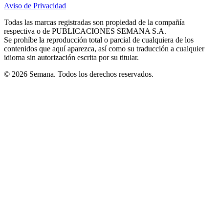
in
in
in
in
in
Aviso de Privacidad
Opens
new
new
new
new
new
in
window
window
window
window
window
Todas las marcas registradas son propiedad de la compañía
new
respectiva o de PUBLICACIONES SEMANA S.A.
window
Se prohíbe la reproducción total o parcial de cualquiera de los
contenidos que aquí aparezca, así como su traducción a cualquier
idioma sin autorización escrita por su titular.
© 2026 Semana. Todos los derechos reservados.