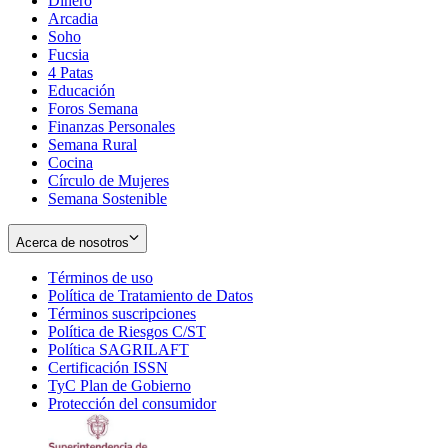
Dinero
Arcadia
Soho
Opens
Fucsia
in
Opens
4 Patas
new
in
Educación
window
new
Foros Semana
window
Finanzas Personales
Semana Rural
Cocina
Círculo de Mujeres
Semana Sostenible
Acerca de nosotros
Términos de uso
Opens
Política de Tratamiento de Datos
in
Opens
Términos suscripciones
new
Opens
in
Política de Riesgos C/ST
window
in
Opens
new
Política SAGRILAFT
Opens
new
in
window
Certificación ISSN
Opens
in
window
new
TyC Plan de Gobierno
in
new
Opens
window
Protección del consumidor
new
window
in
Opens
window
new
in
window
new