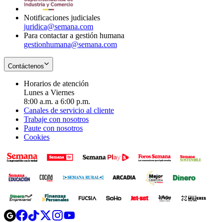
window
Notificaciones judiciales
juridica@semana.com
Para contactar a gestión humana
gestionhumana@semana.com
Contáctenos
Horarios de atención
Lunes a Viernes
8:00 a.m. a 6:00 p.m.
Canales de servicio al cliente
Trabaje con nosotros
Paute con nosotros
Cookies
Opens
Opens
Opens
Opens
Opens