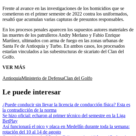
Frente al avance en las investigaciones de los homicidios que se
cometieron en el primer semestre de 2022 contra los uniformados,
resaltó que acumulan varias capturas de presuntos responsables.
En los procesos penales aparecen los supuestos autores materiales de
las muertes de los patrulleros Andry Merlano y Fabio Enrique
Martínez, ultimados con arma de fuego en las zonas urbanas de
Santa Fe de Antioquia y Turbo. En ambos casos, los procesados
estarían vinculados a las subestructuras de sicariato del Clan del
Golfo.
VER MÁS
Antioquia
Ministerio de Defensa
Clan del Golfo
Le puede interesar
¿Puede conducir sin llevar la licencia de conducción física? Esta es
la contradicción de la norma
Se hizo oficial: echaron al primer técnico del semestre en la Liga
BetPlay
Así funcionará el pico y placa en Medellín durante toda la semana:
rotación del 10 al 14 de agosto