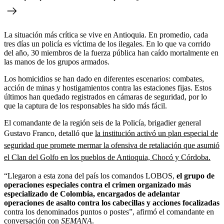
La situación más crítica se vive en Antioquia. En promedio, cada
tres días un policía es víctima de los ilegales. En lo que va corrido
del año, 30 miembros de la fuerza pública han caído mortalmente en
las manos de los grupos armados.
Los homicidios se han dado en diferentes escenarios: combates,
acción de minas y hostigamientos contra las estaciones fijas. Estos
últimos han quedado registrados en cámaras de seguridad, por lo
que la captura de los responsables ha sido más fácil.
El comandante de la región seis de la Policía, brigadier general
Gustavo Franco, detalló que
la institución activó un plan especial de
seguridad que promete mermar la ofensiva de retaliación que asumió
el Clan del Golfo en los pueblos de Antioquia, Chocó y Córdoba.
“Llegaron a esta zona del país los comandos LOBOS,
el grupo de
operaciones especiales contra el crimen organizado más
especializado de Colombia, encargados de adelantar
operaciones de asalto contra los cabecillas y acciones focalizadas
contra los denominados puntos o postes”, afirmó el comandante en
conversación con
SEMANA
.