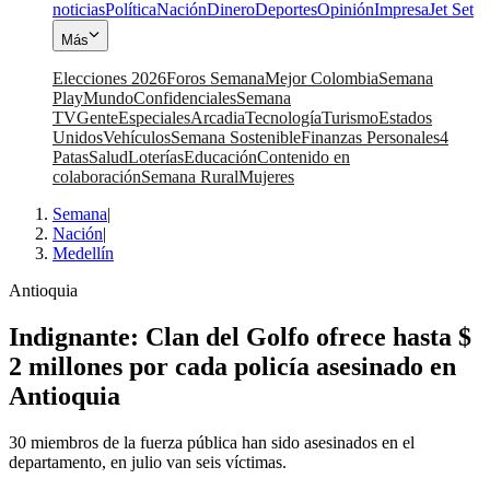
noticias
Política
Nación
Dinero
Deportes
Opinión
Impresa
Jet Set
Más
Elecciones 2026
Foros Semana
Mejor Colombia
Semana
Play
Mundo
Confidenciales
Semana
TV
Gente
Especiales
Arcadia
Tecnología
Turismo
Estados
Unidos
Vehículos
Semana Sostenible
Finanzas Personales
4
Patas
Salud
Loterías
Educación
Contenido en
colaboración
Semana Rural
Mujeres
Semana
|
Nación
|
Medellín
Antioquia
Indignante: Clan del Golfo ofrece hasta $
2 millones por cada policía asesinado en
Antioquia
30 miembros de la fuerza pública han sido asesinados en el
departamento, en julio van seis víctimas.