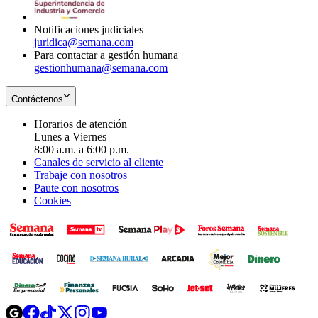
window
Notificaciones judiciales
juridica@semana.com
Para contactar a gestión humana
gestionhumana@semana.com
Contáctenos
Horarios de atención
Lunes a Viernes
8:00 a.m. a 6:00 p.m.
Canales de servicio al cliente
Trabaje con nosotros
Paute con nosotros
Cookies
Opens
Opens
Opens
Opens
Opens