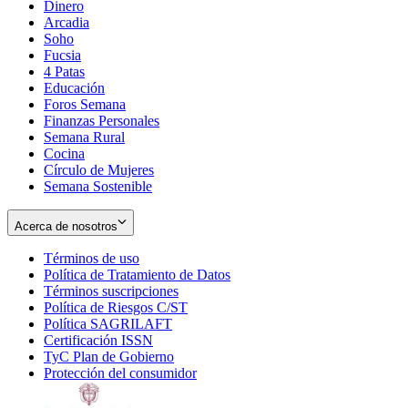
Dinero
Arcadia
Soho
Opens
Fucsia
in
Opens
4 Patas
new
in
Educación
window
new
Foros Semana
window
Finanzas Personales
Semana Rural
Cocina
Círculo de Mujeres
Semana Sostenible
Acerca de nosotros
Términos de uso
Opens
Política de Tratamiento de Datos
in
Opens
Términos suscripciones
new
Opens
in
Política de Riesgos C/ST
window
in
Opens
new
Política SAGRILAFT
Opens
new
in
window
Certificación ISSN
Opens
in
window
new
TyC Plan de Gobierno
in
new
Opens
window
Protección del consumidor
new
window
in
Opens
window
new
in
window
new