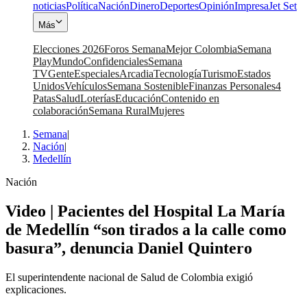
noticias
Política
Nación
Dinero
Deportes
Opinión
Impresa
Jet Set
Más
Elecciones 2026
Foros Semana
Mejor Colombia
Semana
Play
Mundo
Confidenciales
Semana
TV
Gente
Especiales
Arcadia
Tecnología
Turismo
Estados
Unidos
Vehículos
Semana Sostenible
Finanzas Personales
4
Patas
Salud
Loterías
Educación
Contenido en
colaboración
Semana Rural
Mujeres
Semana
|
Nación
|
Medellín
Nación
Video | Pacientes del Hospital La María
de Medellín “son tirados a la calle como
basura”, denuncia Daniel Quintero
El superintendente nacional de Salud de Colombia exigió
explicaciones.