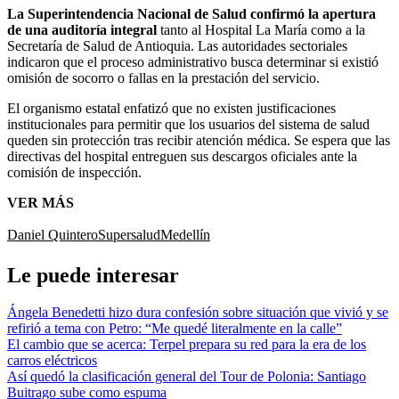
La Superintendencia Nacional de Salud confirmó la apertura
de una auditoría integral
tanto al Hospital La María como a la
Secretaría de Salud de Antioquia. Las autoridades sectoriales
indicaron que el proceso administrativo busca determinar si existió
omisión de socorro o fallas en la prestación del servicio.
El organismo estatal enfatizó que no existen justificaciones
institucionales para permitir que los usuarios del sistema de salud
queden sin protección tras recibir atención médica. Se espera que las
directivas del hospital entreguen sus descargos oficiales ante la
comisión de inspección.
VER MÁS
Daniel Quintero
Supersalud
Medellín
Le puede interesar
Ángela Benedetti hizo dura confesión sobre situación que vivió y se
refirió a tema con Petro: “Me quedé literalmente en la calle”
El cambio que se acerca: Terpel prepara su red para la era de los
carros eléctricos
Así quedó la clasificación general del Tour de Polonia: Santiago
Buitrago sube como espuma