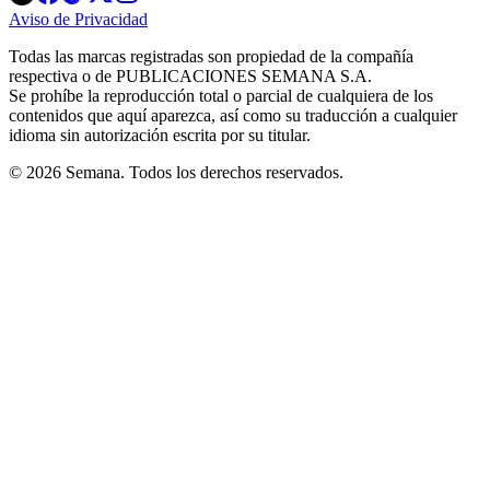
in
in
in
in
in
Aviso de Privacidad
Opens
new
new
new
new
new
in
window
window
window
window
window
Todas las marcas registradas son propiedad de la compañía
new
respectiva o de PUBLICACIONES SEMANA S.A.
window
Se prohíbe la reproducción total o parcial de cualquiera de los
contenidos que aquí aparezca, así como su traducción a cualquier
idioma sin autorización escrita por su titular.
© 2026 Semana. Todos los derechos reservados.